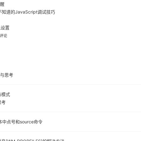
提醒
道的JavaScript调试技巧
色设置
1评论
阱与思考
务模式
思考
l脚本中点号和source命令