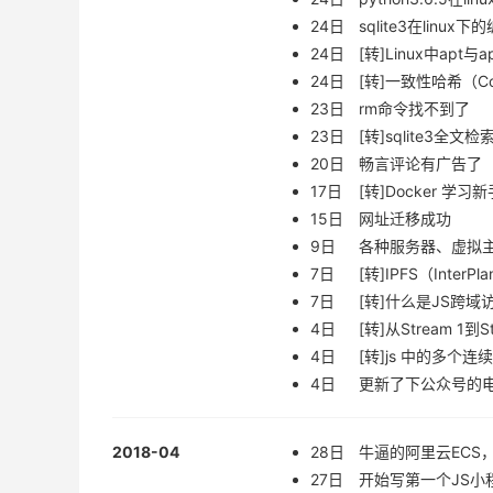
24日
sqlite3在linux下
24日
[转]Linux中apt
24日
[转]一致性哈希（Cons
23日
rm命令找不到了
23日
[转]sqlite3全文检
20日
畅言评论有广告了
17日
[转]Docker 
15日
网址迁移成功
9日
各种服务器、虚拟
7日
[转]IPFS（InterP
7日
[转]什么是JS跨域
4日
[转]从Stream 1到
4日
[转]js 中的多个
4日
更新了下公众号的
2018-04
28日
牛逼的阿里云ECS
27日
开始写第一个JS小