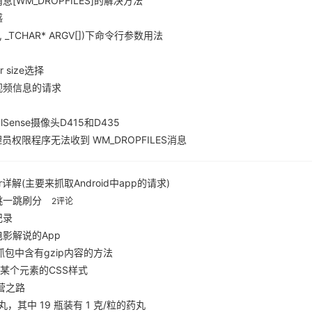
[WM_DROPFILES]的解决方法
感
argc, _TCHAR* ARGV[])下命令行参数用法
r size选择
视频信息的请求
Sense摄像头D415和D435
管理员权限程序无法收到 WM_DROPFILES消息
er详解(主要来抓取Android中app的请求)
跳一跳刷分
2评论
记录
影解说的App
rk抓包中含有gzip内容的方法
中某个元素的CSS样式
营之路
药丸，其中 19 瓶装有 1 克/粒的药丸