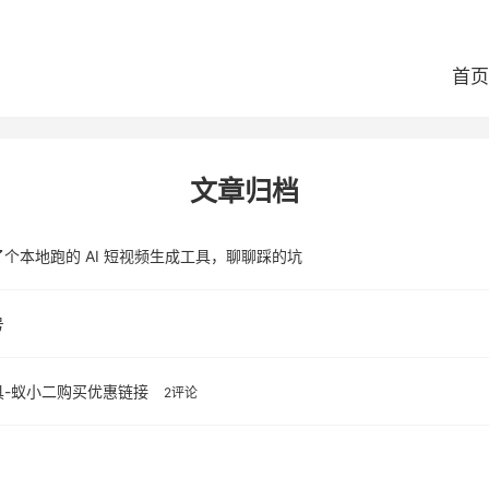
首页
文章归档
个本地跑的 AI 短视频生成工具，聊聊踩的坑
号
具-蚁小二购买优惠链接
2评论