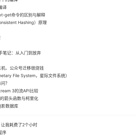
的编译
与apt-get命令的区别与解释
istent Hashing）原理
索
学习新手笔记：从入门到放弃
主机、公众号迁移很烧钱
lanetary File System，星际文件系统）
访问？
Stream 3的流API比较
连续的箭头函数与柯里化
电影数据库
，让我耗费了2个小时
程序