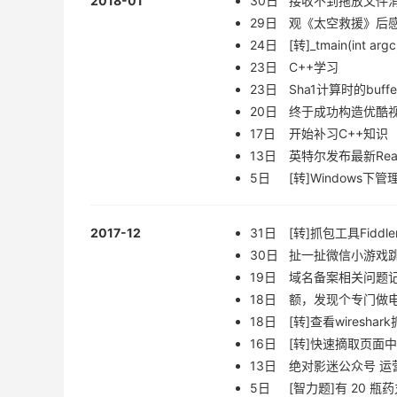
2018-01
30日
接收不到拖放文件消息
29日
观《太空救援》后
24日
[转]_tmain(int 
23日
C++学习
23日
Sha1计算时的buffe
20日
终于成功构造优酷
17日
开始补习C++知识
13日
英特尔发布最新Real
5日
[转]Windows下
2017-12
31日
[转]抓包工具Fiddl
30日
扯一扯微信小游戏
19日
域名备案相关问题
18日
额，发现个专门做电
18日
[转]查看wiresha
16日
[转]快速摘取页面
13日
绝对影迷公众号 运
5日
[智力题]有 20 瓶