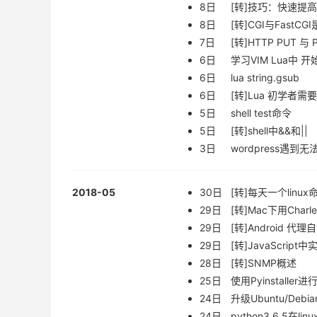
8日
[转]技巧：快速提高
8日
[转]CGI与FastCG
7日
[转]HTTP PUT 与
6日
学习VIM Lua中 
6日
lua string.gsub
6日
[转]Lua 初学者
5日
shell test命令
5日
[转]shell中&&和||
3日
wordpress遇
2018-05
30日
[转]每天一个linux
29日
[转]Mac下用Charle
29日
[转]Android 代
29日
[转]JavaScript中实
28日
[转]SNMP概述
25日
使用Pyinstall
24日
升级Ubuntu/Debia
24日
python3.6.5在li