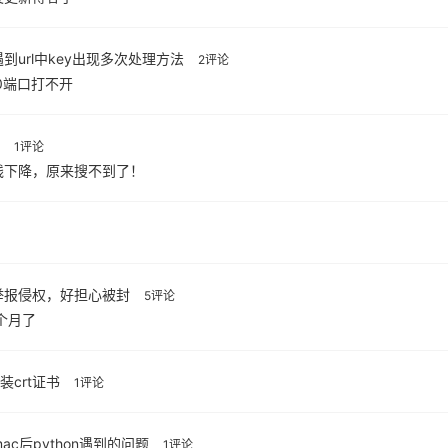
到url中key出现多次处理方法
2评论
80端口打不开
1评论
线下降，原来搜不到了！
举报侵权，好担心被封
5评论
个月了
装crt证书
1评论
mac后python遇到的问题
1评论