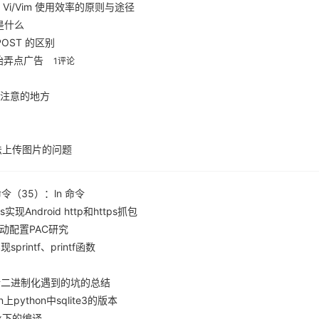
 Vi/Vim 使用效率的原则与途径
I是什么
 POST 的区别
开始弄点广告
1评论
需要注意的地方
到无法上传图片的问题
命令（35）：ln 命令
s实现Android http和https抓包
理自动配置PAC研究
现sprintf、printf函数
er进行二进制化遇到的坑的总结
n上python中sqlite3的版本
nux下的编译