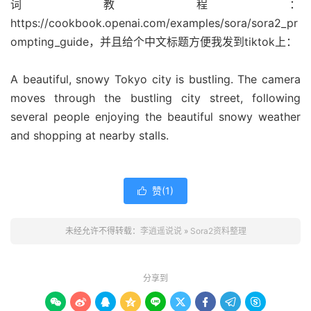
词教程：
https://cookbook.openai.com/examples/sora/sora2_pr
ompting_guide，并且给个中文标题方便我发到tiktok上：
A beautiful, snowy Tokyo city is bustling. The camera
moves through the bustling city street, following
several people enjoying the beautiful snowy weather
and shopping at nearby stalls.
赞(
1
)

未经允许不得转载：
李逍遥说说
»
Sora2资料整理
分享到








