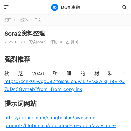


资讯
自媒体
正文


Sora2资料整理
2025-10-20
阅读(2247)
评论(0)
赞(
1
)

强烈推荐
秋芝2046整理的材料：
https://ccnk05wgo092.feishu.cn/wiki/ErXxwlkjjir8EikO
7dDcSGvrneb?from=from_copylink
提示词网站
https://github.com/songtianlun/awesome-
prompts/blob/main/docs/text-to-video/awesome-