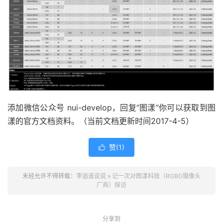
添加微信公众号 nui-develop，回复“图漾”你可以获取到图
漾的官方文档资料。（当前文档更新时间2017-4-5）
赞(
1
)

未经允许不得转载：
李逍遥说说
»
记一次对图漾科技（RGBD摄像头
厂商）探访
分享到