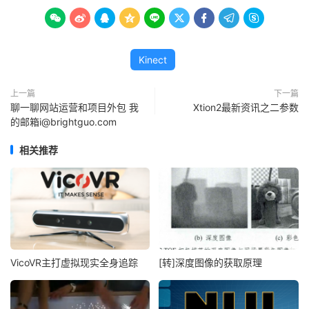









Kinect
上一篇
下一篇
聊一聊网站运营和项目外包 我
Xtion2最新资讯之二参数
的邮箱i@brightguo.com
相关推荐
VicoVR主打虚拟现实全身追踪
[转]深度图像的获取原理