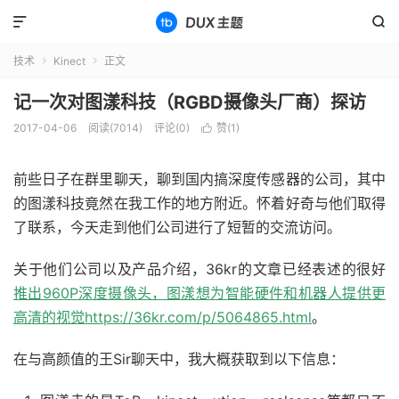


技术
Kinect
正文


记一次对图漾科技（RGBD摄像头厂商）探访
2017-04-06
阅读(7014)
评论(0)
赞(
1
)

前些日子在群里聊天，聊到国内搞深度传感器的公司，其中
的图漾科技竟然在我工作的地方附近。怀着好奇与他们取得
了联系，今天走到他们公司进行了短暂的交流访问。
关于他们公司以及产品介绍，36kr的文章已经表述的很好
推出960P深度摄像头，图漾想为智能硬件和机器人提供更
高清的视觉https://36kr.com/p/5064865.html
。
在与高颜值的王Sir聊天中，我大概获取到以下信息：