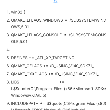
win32 {
QMAKE_LFLAGS_WINDOWS = /SUBSYSTEM:WIND
OWS,5.01
QMAKE_LFLAGS_CONSOLE = /SUBSYSTEM:CONS
OLE,5.01
DEFINES += _ATL_XP_TARGETING
QMAKE_CFLAGS += /D_USING_V140_SDK71_
QMAKE_CXXFLAGS += /D_USING_V140_SDK71_
LIBS += -
L$$quote(C:\Program Files (x86)\Microsoft SDKs\
Windows\v7.1A\Lib)
INCLUDEPATH += $$quote(C:\Program Files (x86)