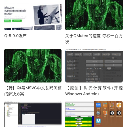
Qt5.9.0发布
关于QMutex的速度 每秒一百万
次
【转】Qt与MSVC中文乱码问题
【原创】时光计算软件(开源
的解决方案
Windows Android)