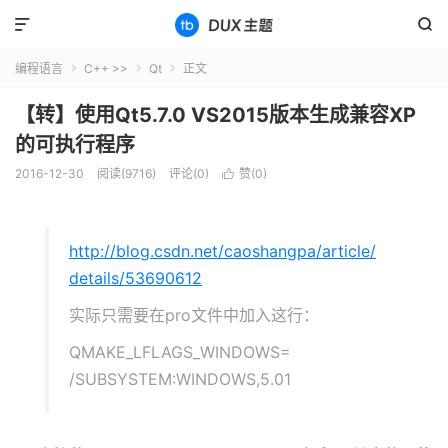


编程语言
C++ >>
Qt
正文



【转】使用Qt5.7.0 VS2015版本生成兼容XP
的可执行程序
2016-12-30
阅读(9716)
评论(0)
赞(
0
)

http://blog.csdn.net/caoshangpa/article/
details/53690612
实际只需要在pro文件中加入这行：
QMAKE_LFLAGS_WINDOWS=
/SUBSYSTEM:WINDOWS,5.01