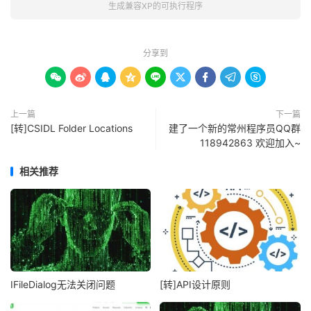
生成兼容XP的可执行程序
分享到









上一篇
下一篇
[转]CSIDL Folder Locations
建了一个新的常州程序员QQ群
118942863 欢迎加入~
相关推荐
IFileDialog无法关闭问题
[转]API设计原则