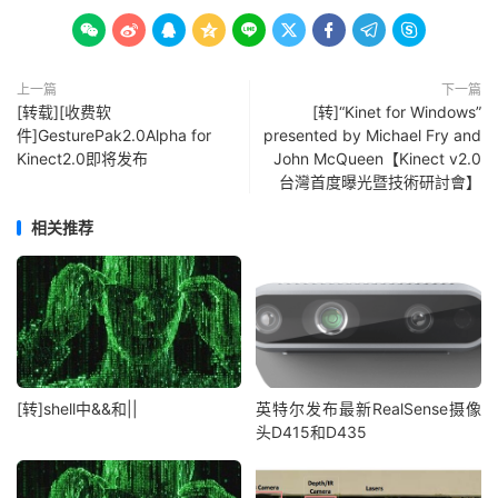









上一篇
下一篇
[转载][收费软
[转]“Kinet for Windows”
件]GesturePak2.0Alpha for
presented by Michael Fry and
Kinect2.0即将发布
John McQueen【Kinect v2.0
台灣首度曝光暨技術研討會】
相关推荐
[转]shell中&&和||
英特尔发布最新RealSense摄像
头D415和D435