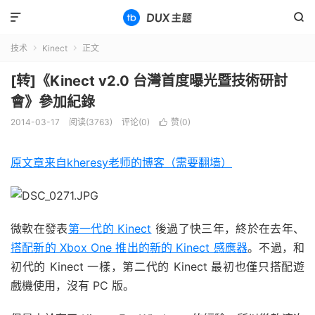


技术
Kinect
正文


[转]《Kinect v2.0 台灣首度曝光暨技術研​討
會》參加紀錄
2014-03-17
阅读(3763)
评论(0)
赞(
0
)

原文章来自kheresy老师的博客（需要翻墙）
微軟在發表
第一代的 Kinect
後過了快三年，終於在去年、
搭配新的 Xbox One 推出的新的 Kinect 感應器
。不過，和
初代的 Kinect 一樣，第二代的 Kinect 最初也僅只搭配遊
戲機使用，沒有 PC 版。