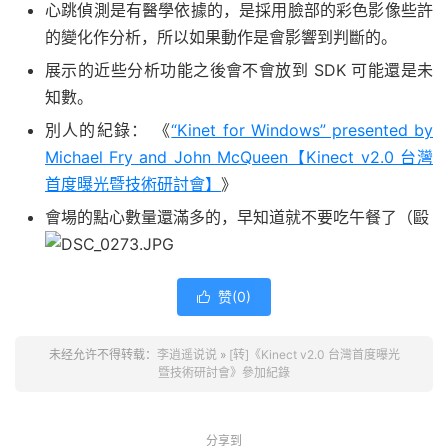
心跳偵測是有醫學依據的，是採用臉部的彩色影像些許
的變化作分析，所以如果動作是會影響到判斷的。
展示的近些分析功能之後會不會放到 SDK 可能還是未
知數。
別人的紀錄： 《
“Kinet for Windows” presented by
Michael Fry and John McQueen【Kinect v2.0 台灣
首度曝光暨技術研討會】
》
會場的點心數量還滿多的，早知道就不要吃午餐了（毆
赞(
0
)

未经允许不得转载：
李逍遥说说
»
[转]《Kinect v2.0 台灣首度曝光
暨技術研​討會》參加紀錄
分享到