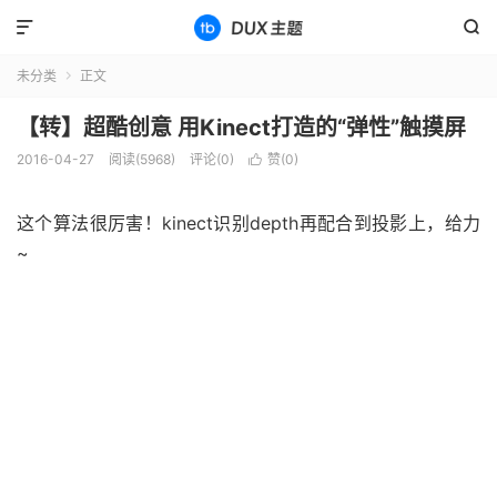


未分类
正文

【转】超酷创意 用Kinect打造的“弹性”触摸屏
2016-04-27
阅读(5968)
评论(0)
赞(
0
)

这个算法很厉害！kinect识别depth再配合到投影上，给力
~