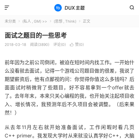


未分类
(私人 , GM) >>
(思想 , Think)
正文



面试之题目的一些思考
2018-03-18
阅读(3890)
评论(0)
赞(
0
)

前年因为之前公司倒闭，被迫在短时间内找工作。一开始什
么没看就去面试，记得一个游戏公司题目做的很差，我说了
期望薪资后，他有点鄙视的问：你觉得你值这么多钱吗？后
面面试时稍微背了些题目，好不容易拿到一个offer就去
了。去年年末，本来只关心编程的我，也开始关注起项目收
入、增长情况，我预测年后不久项目会被调整。（后来果
然！）
从去年11月左右就开始准备面试，工作闲暇时看几页
C++ primer。我发现大学时从来就没认真学好C++，大脑