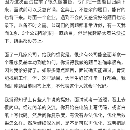
因为这次面试提前了很久做准备，专门把一些题目归纳下
来，面试前可以反复背诵。金典上，不复杂的题目，能背的
也背下来。每面一个企业，遇到不会的又感觉好的题目也记
录下，以备不时之需。公司们的问题都非常近似，有一天我
面3场，3个公司都问同一道题目，但是我赶路太着急没搜
下，结果都没答上。
面了十几家公司，给我的感觉是，很少有公司能全面考察一
个程序员基本功到底如何。你觉得我做的题目准确率很高，
因为我恰好背了。如果多背点题目，面试确实能通过，肯定
能找到工作。但，这些题目，大学生好好准备一样都会。我
想即使题目能回答上来，不代表这个人就会写代码。
我觉得知乎上有些大牛说的挺好，面试就考一道题，看上去
很简单。经过简单的交流，你开始在电脑上写代码，或者白
纸上写代码。然后问你复杂度，有没有办法优化，优化后效
果怎么样。然后继续深入问，是不是可以再优化，或者把题