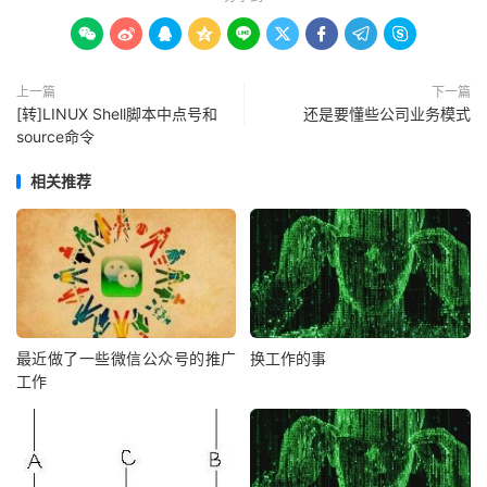









上一篇
下一篇
[转]LINUX Shell脚本中点号和
还是要懂些公司业务模式
source命令
相关推荐
最近做了一些微信公众号的推广
换工作的事
工作