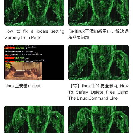
How to fix a locale setting
[转]linux下添加新用户、解决远
warning from Perl?
程登录问题
Linux上安装imgcat
【转】linux下的安全删除 How
To Safely Delete Files Using
The Linux Command Line