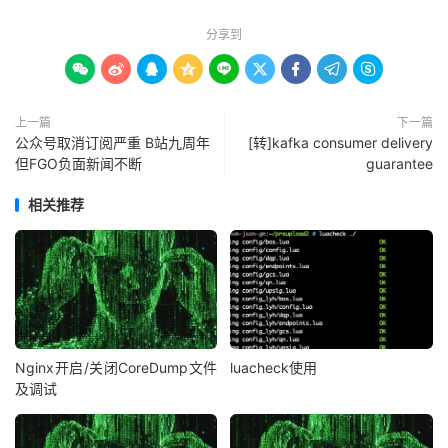
分享到









上一篇
下一篇
公众号取消订阅严重 B站九周年
[转]kafka consumer delivery
但FGO负面新闻不断
guarantee
相关推荐
Nginx开启/关闭CoreDump文件
luacheck使用
及调试