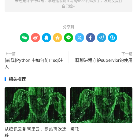
未经允许不得转载：
李逍遥说说
»
写python代码多了，发现反复打
自己脸~
分享到









上一篇
下一篇
[转载]Python 中如何防止sql注
聊聊进程守护supervior的使用
入
相关推荐
从腾讯云到阿里云，网站再次迁
哪吒
移