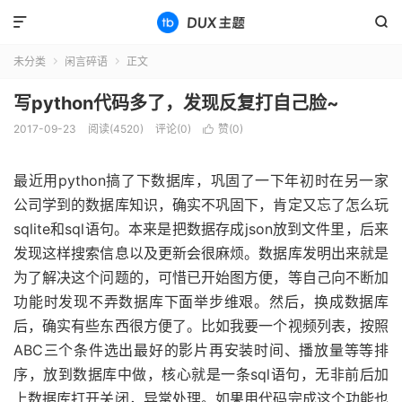


未分类
闲言碎语
正文


写python代码多了，发现反复打自己脸~
2017-09-23
阅读(4520)
评论(0)
赞(
0
)

最近用python搞了下数据库，巩固了一下年初时在另一家
公司学到的数据库知识，确实不巩固下，肯定又忘了怎么玩
sqlite和sql语句。本来是把数据存成json放到文件里，后来
发现这样搜索信息以及更新会很麻烦。数据库发明出来就是
为了解决这个问题的，可惜已开始图方便，等自己向不断加
功能时发现不弄数据库下面举步维艰。然后，换成数据库
后，确实有些东西很方便了。比如我要一个视频列表，按照
ABC三个条件选出最好的影片再安装时间、播放量等等排
序，放到数据库中做，核心就是一条sql语句，无非前后加
上数据库打开关闭，异常处理。如果用代码完成这个功能也