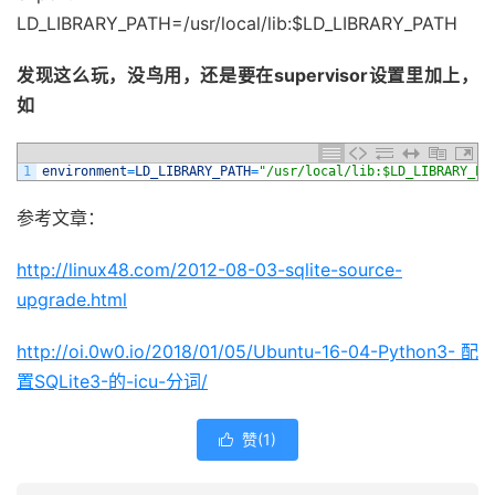
LD_LIBRARY_PATH=/usr/local/lib:$LD_LIBRARY_PATH
发现这么玩，没鸟用，还是要在supervisor设置里加上，
如
1
environment
=
LD_LIBRARY_PATH
=
"/usr/local/lib:$LD_LIBRARY_PA
参考文章：
http://linux48.com/2012-08-03-sqlite-source-
upgrade.html
http://oi.0w0.io/2018/01/05/Ubuntu-16-04-Python3-配
置SQLite3-的-icu-分词/
赞(
1
)
