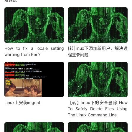
How to fix a locale setting
[转]linux下添加新用户、解决远
warning from Perl?
程登录问题
Linux上安装imgcat
【转】linux下的安全删除 How
To Safely Delete Files Using
The Linux Command Line