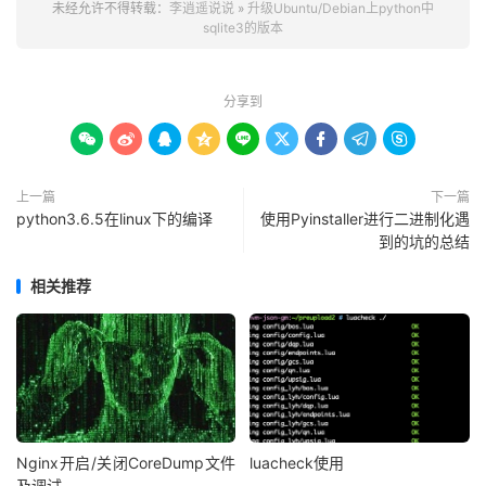
未经允许不得转载：
李逍遥说说
»
升级Ubuntu/Debian上python中
sqlite3的版本
分享到









上一篇
下一篇
python3.6.5在linux下的编译
使用Pyinstaller进行二进制化遇
到的坑的总结
相关推荐
Nginx开启/关闭CoreDump文件
luacheck使用
及调试