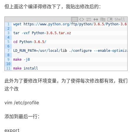
但上面这个编译得修改下了，我贴出修改后的：
Shell
1
wget 
https
:
/
/
www
.python
.org
/
ftp
/
python
/
3.6.5
/
Python
-
3.6.5
2
3
tar
-
vxf 
Python
-
3.6.5.tar.xz
4
5
cd
Python
-
3.6.5
/
6
7
LD_RUN_PATH
=
/
usr
/
local
/
lib
.
/
configure
--
enable
-
optimizat
8
9
make
-
j8
10
11
make
install
此外为了要修改环境变量，为了使得每次修改都有效，我们
这个改
vim /etc/profile
添加到最后一行：
export