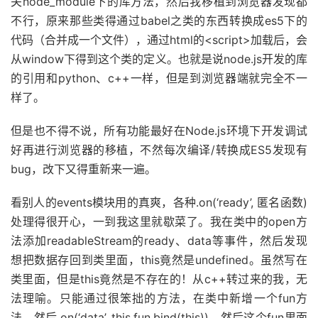
关node_module下的库方法，然后我移植到浏览器发现都
不行，原来那些类得通过babel之类的东西转换成es5下的
代码（合并成一个文件），通过html的<script>加载后，会
从window下得到这个类的定义。也就是说node.js开发的库
的引用和python、c++一样，但是到浏览器端就完全不一
样了。
但是也不得不说，所有功能最好在Node.js环境下开发调试
好再进行浏览器的移植，不然每次编译/转换成ES5发现有
bug，改下又得重新来一遍。
看别人的events模块用的真爽，各种.on(‘ready’, 匿名函数)
处理得很开心，一到我这里就歇菜了。我在类中的open方
法添加readableStream的ready、data等事件，然后发现
想把数据存回到类里面，this竟然是undefined。虽然写在
类里面，但是this竟然是不存在的！从c++转过来的我，无
法理喻。只能通过很笨拙的方法，在类中新增一个fun方
法，然后.on(‘data’, this.fun.bind(this))，然后这个fun里面