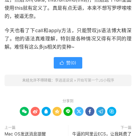
使用this就有定义了。真是有点无语，本来不想写罗啰嗦嗦
的，被逼无奈。
今天也看了下call和apply方法，只能赞叹js语法博大精深
了。他的语法真难理解，特别是各种情况又得有不同的理
解。难怪有这么多js相关的变种~
赞(
0
)

未经允许不得转载：
李逍遥说说
»
开始写第一个JS小程序
分享到









上一篇
下一篇
Mac OS发送消息提醒
牛逼的阿里云ECS，让我耗费了