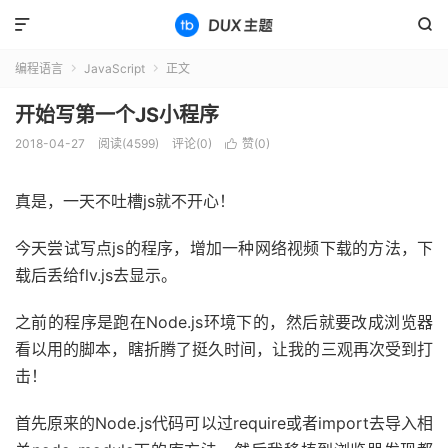


编程语言
JavaScript
正文


开始写第一个JS小程序
2018-04-27
阅读(4599)
评论(0)
赞(
0
)

真是，一天不吐槽js就不开心！
今天尝试写点js的程序，增加一种网络视频下载的方法，下
载后丢给flv.js去显示。
之前的程序是跑在Node.js环境下的，然后就要改成浏览器
看以用的脚本，瞎折腾了挺久时间，让我的三观再次受到打
击！
首先原来的Node.js代码可以过require或者import去导入相