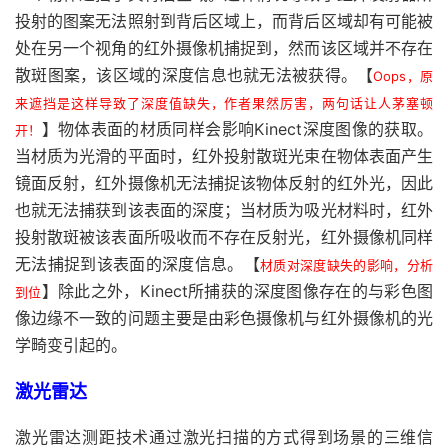
投射的图案无法照射到背后区域上，而背后区域却有可能被
处在另一个视角的红外摄像机捕捉到，然而该区域并不存在
散斑图案，该区域的深度信息也就无法被获得。【
Oops，原
来遮挡是这样导致了深度值缺失，作者果然厉害，两句话让人茅塞顿
】物体表面的材质同样会影响Kinect深度图像的获取。
开！
当材质为光滑的平面时，红外投射散斑光束在物体表面产生
镜面反射，红外摄像机无法捕捉该物体反射的红外光，因此
也就无法捕获到该表面的深度；当材质为吸光材料时，红外
投射散斑被该表面所吸收而不存在反射光，红外摄像机同样
无法捕捉到该表面的深度信息。【
材质对深度缺失的影响，分析
】除此之外，Kinect所捕获的深度图像存在的与彩色图
到位
像边缘不一致的问题主要是由彩色摄像机与红外摄像机的光
学畸变引起的。
激光雷达
激光雷达测距技术通过激光扫描的方式得到场景的三维信