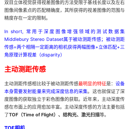
双目立体视觉获得视差图像的方法受限于基线长度以及左右
图像间像素点的匹配精确度，其所获得的视差图像的范围与
精度存在一定的限制。
In short, 常用于深度图像增强领域的测试数据集
Middlebury Stereo Dataset属于被动测距传感；被动测距
传感=两个相隔一定距离的相机获得两幅图像+立体匹配+三
角原理计算视差（disparity）
主动测距传感
主动测距传感相比较于被动测距传感
最明显的特征
是：
设备
本身需要发射能量来完成深度信息的采集
。这也就保证了深
度图像的获取独立于彩色图像的获取。近年来，主动深度传
感在市面上的应用愈加丰富。主动深度传感的方法主要包括
了
TOF（Time of Flight）、结构光、激光扫描
等。
TOF相机