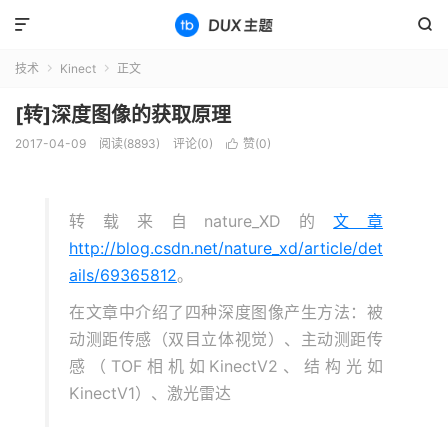


技术
Kinect
正文


[转]深度图像的获取原理
2017-04-09
阅读(8893)
评论(0)
赞(
0
)

转载来自nature_XD的
文章
http://blog.csdn.net/nature_xd/article/det
ails/69365812
。
在文章中介绍了四种深度图像产生方法：被
动测距传感（双目立体视觉）、主动测距传
感（TOF相机如KinectV2、结构光如
KinectV1）、激光雷达