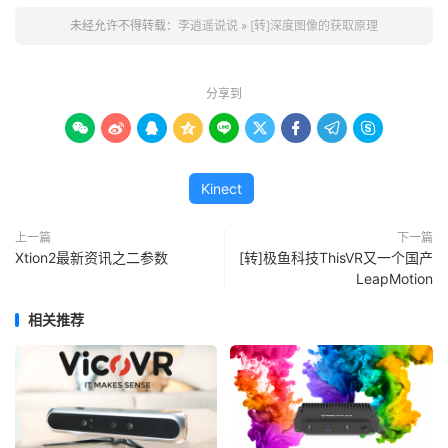
未经允许不得转载：
李逍遥说说
»
[转]深度图像的获取原理
分享到









Kinect
上一篇
下一篇
Xtion2最新资讯之二参数
[转]极鱼科技ThisVR又一个国产
LeapMotion
相关推荐