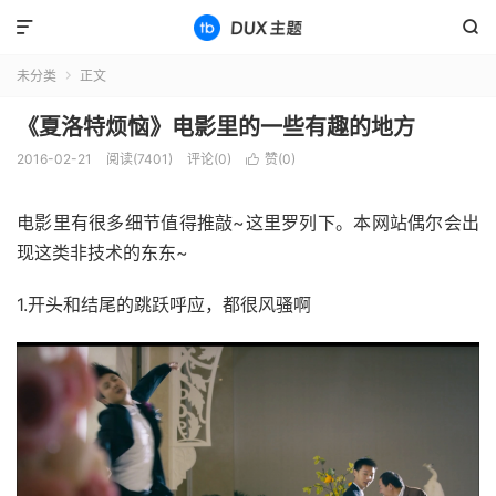


未分类
正文

《夏洛特烦恼》电影里的一些有趣的地方
2016-02-21
阅读(7401)
评论(0)
赞(
0
)

电影里有很多细节值得推敲~这里罗列下。本网站偶尔会出
现这类非技术的东东~
1.开头和结尾的跳跃呼应，都很风骚啊