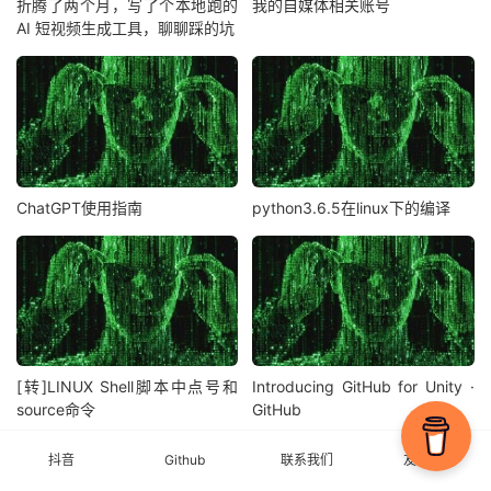
折腾了两个月，写了个本地跑的
我的自媒体相关账号
AI 短视频生成工具，聊聊踩的坑
ChatGPT使用指南
python3.6.5在linux下的编译
[转]LINUX Shell脚本中点号和
Introducing GitHub for Unity ·
source命令
GitHub
抖音
Github
联系我们
友情链接