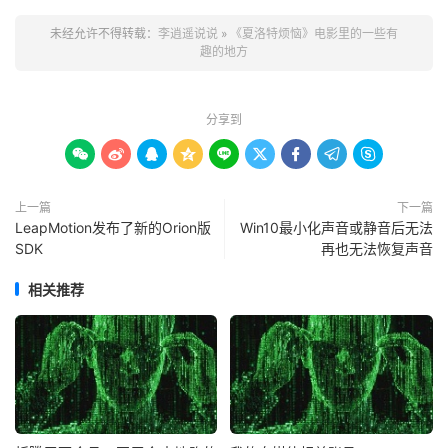
未经允许不得转载：
李逍遥说说
»
《夏洛特烦恼》电影里的一些有
趣的地方
分享到









上一篇
下一篇
LeapMotion发布了新的Orion版
Win10最小化声音或静音后无法
SDK
再也无法恢复声音
相关推荐