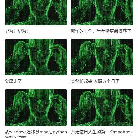
华为！华为！
繁忙的工作，半年没更新博客了
金庸走了
突然忙起来 入职五个月了
从windows迁移到mac后python
开始使用人生的第一个macbook