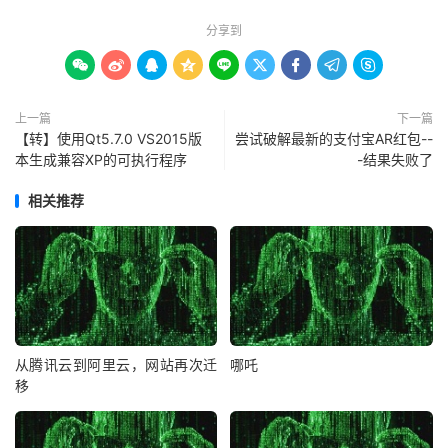
分享到









上一篇
下一篇
【转】使用Qt5.7.0 VS2015版
尝试破解最新的支付宝AR红包--
本生成兼容XP的可执行程序
-结果失败了
相关推荐
从腾讯云到阿里云，网站再次迁
哪吒
移