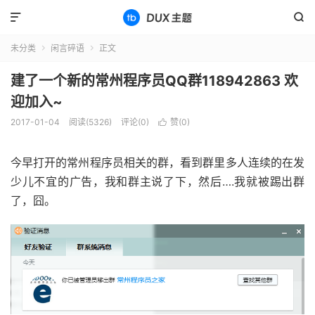


未分类
闲言碎语
正文


建了一个新的常州程序员QQ群118942863 欢
迎加入~
2017-01-04
阅读(5326)
评论(0)
赞(
0
)

今早打开的常州程序员相关的群，看到群里多人连续的在发
少儿不宜的广告，我和群主说了下，然后….我就被踢出群
了，囧。