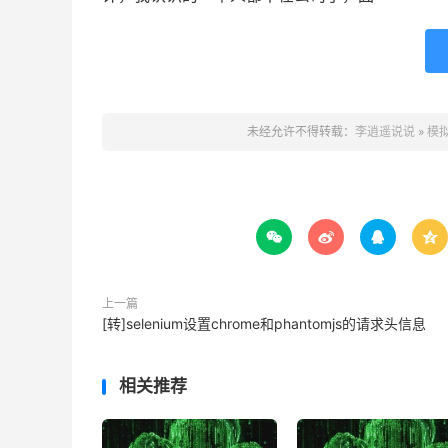
未经允许不得转载：
李逍遥说说
»
模




上一篇
[转]selenium设置chrome和phantomjs的请求头信息
相关推荐