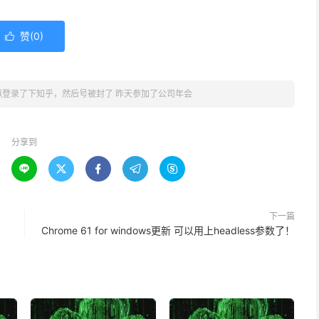
赞(
0
)

拟登录了下知乎，然后号被封了 昨天参加了公司年会
分享到





下一篇
Chrome 61 for windows更新 可以用上headless参数了！