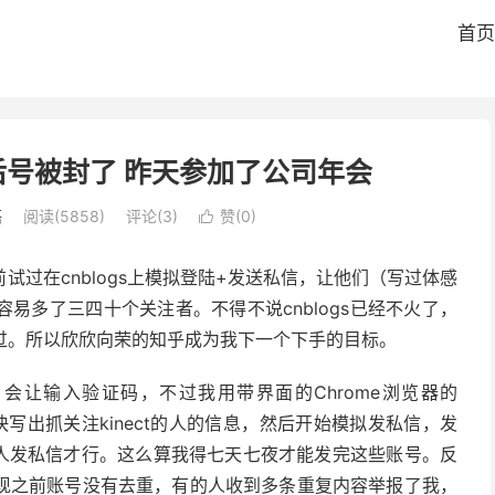
首页
号被封了 昨天参加了公司年会
语
阅读(5858)
评论(3)
赞(
0
)

过在cnblogs上模拟登陆+发送私信，让他们（写过体感
易多了三四十个关注者。不得不说cnblogs已经不火了，
过。所以欣欣向荣的知乎成为我下一个下手的目标。
会让输入验证码，不过我用带界面的Chrome浏览器的
很快写出抓关注kinect的人的信息，然后开始模拟发私信，发
个人发私信才行。这么算我得七天七夜才能发完这些账号。反
现之前账号没有去重，有的人收到多条重复内容举报了我，