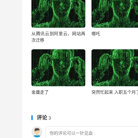
从腾讯云到阿里云，网站再
哪吒
次迁移
金庸走了
突然忙起来 入职五个月
评论
3