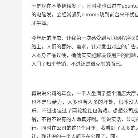
于是现在不能继续发了。同时我也试过在ubunt
的电脑发，会经常遇到chrome跳到前台来干
才牛逼。
今年玩的爬虫，让我第一次感受到互联网程序员
络上，人们的喜好、需求，针对发出对应的广告
人本身产品过硬，确确实实能解决该用户的问题
入门了知乎营销，不过还是很克制的而已。
再说说公司的年会，一千人坐满了整个酒店大厅
也不是很给力，人多也有人多的坏处，根本没
乐，不过也错过了两轮抢红包游戏。想想公司成
翁，不得不说有的人命真好啊。但说实话，公司
行。同时在公司的这11个月里，我看到了太多
计，我认识的一半人都不在公司了，囧~