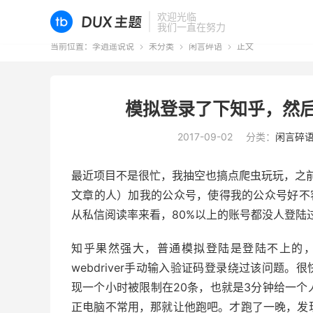
欢迎光临
我们一直在努力
当前位置：
李逍遥说说
未分类
闲言碎语
正文



模拟登录了下知乎，然后
2017-09-02
分类：
闲言碎
最近项目不是很忙，我抽空也搞点爬虫玩玩，之前试
文章的人）加我的公众号，使得我的公众号好不容
从私信阅读率来看，80%以上的账号都没人登陆
知乎果然强大，普通模拟登陆是登陆不上的，
webdriver手动输入验证码登录绕过该问题。
现一个小时被限制在20条，也就是3分钟给一
正电脑不常用，那就让他跑吧。才跑了一晚，发