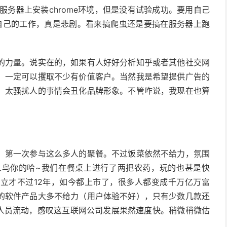
u服务器上安装chrome环境，但是没有试验成功。要用自己
扰自己的工作，真是悲剧。看来搞爬虫还是要搞在服务器上跑
的力量。说实在的，如果有人好好分析知乎或者其他社交网
，一定可以攫取不少有价值客户。当然我是希望提供广告的
，太骚扰人的事情会丑化品牌形象。不管咋说，我现在也算
，第一次参与这么多人的聚餐。不过饭菜依然不给力，氛围
人鸟你的哈~我们在餐桌上进行了两把农药，玩的也甚是快
立才不过12年，如今都上市了，很多人都变成千万亿万富
的软件产品大多不给力（用户体验不好），只有少数几款还
的人员流动，感叹这互联网公司发展果然速度快。稍微稍微估