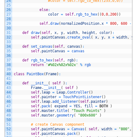
24
#color = self.rgb_to_hex((255,0,0))
25
26
else
:
27
color
=
self
.
rgb_to_hex
(
(
0
,
0
,
200
)
)
28
29
self
.
draw
(
normalizedPosition
.
x
*
800
,
600
-
n
30
31
def
draw
(
self
,
x
,
y
,
width
,
height
,
color
)
:
32
self
.
paintCanvas
.
create_oval
(
x
,
y
,
x
+
width
,
y
33
34
def
set_canvas
(
self
,
canvas
)
:
35
self
.
paintCanvas
=
canvas
36
37
def
rgb_to_hex
(
self
,
rgb
)
:
38
return
'#%02x%02x%02x'
%
rgb
39
40
class
PaintBox
(
Frame
)
:
41
42
def
__init__
(
self
)
:
43
Frame
.
__init__
(
self
)
44
self
.
leap
=
Leap
.
Controller
(
)
45
self
.
painter
=
TouchPointListener
(
)
46
self
.
leap
.
add_listener
(
self
.
painter
)
47
self
.
pack
(
expand
=
YES
,
fill
=
BOTH
)
48
self
.
master
.
title
(
"Touch Points"
)
49
self
.
master
.
geometry
(
"800x600"
)
50
51
# create Canvas component
52
self
.
paintCanvas
=
Canvas
(
self
,
width
=
"800"
,
h
53
self
.
paintCanvas
.
pack
(
)