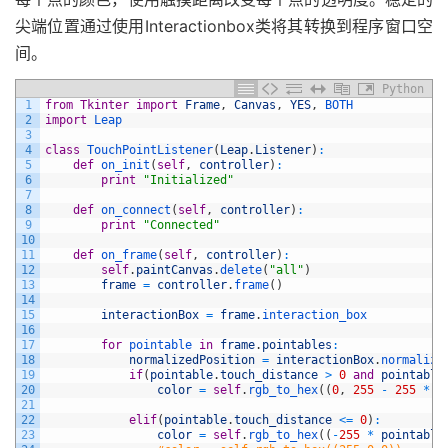
尖端位置通过使用Interactionbox类将其转换到程序窗口空
间。
Python
1
from
Tkinter
import
Frame
,
Canvas
,
YES
,
BOTH
2
import
Leap
3
4
class
TouchPointListener
(
Leap
.
Listener
)
:
5
def
on_init
(
self
,
controller
)
:
6
print
"Initialized"
7
8
def
on_connect
(
self
,
controller
)
:
9
print
"Connected"
10
11
def
on_frame
(
self
,
controller
)
:
12
self
.
paintCanvas
.
delete
(
"all"
)
13
frame
=
controller
.
frame
(
)
14
15
interactionBox
=
frame
.
interaction_box
16
17
for
pointable 
in
frame
.
pointables
:
18
normalizedPosition
=
interactionBox
.
normalize
19
if
(
pointable
.
touch_distance
>
0
and
pointable
20
color
=
self
.
rgb_to_hex
(
(
0
,
255
-
255
*
p
21
22
elif
(
pointable
.
touch_distance
<=
0
)
:
23
color
=
self
.
rgb_to_hex
(
(
-
255
*
pointable