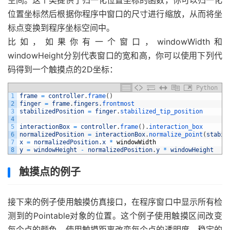
空间。这个类提供了归一化位置坐标的函数，你可以归一化
位置坐标然后根据你程序中窗口的尺寸进行缩放，从而将坐
标点变换到程序坐标空间中。
比如，如果你有一个窗口，windowWidth和
windowHeight分别代表窗口的宽和高，你可以使用下列代
码得到一个触摸点的2D坐标：
Python
1
frame
=
controller
.
frame
(
)
2
finger
=
frame
.
fingers
.
frontmost
3
stabilizedPosition
=
finger
.
stabilized_tip_position
4
5
interactionBox
=
controller
.
frame
(
)
.
interaction_box
6
normalizedPosition
=
interactionBox
.
normalize_point
(
stabil
7
x
=
normalizedPosition
.
x
*
windowWidth
8
y
=
windowHeight
-
normalizedPosition
.
y
*
windowHeight
触摸点的例子
接下来的例子使用触摸仿真接口，在程序窗口中显示所有检
测到的Pointable对象的位置。这个例子使用触摸区间改变
每个点的颜色，使用触摸距离改变每个点的透明度。稳定的