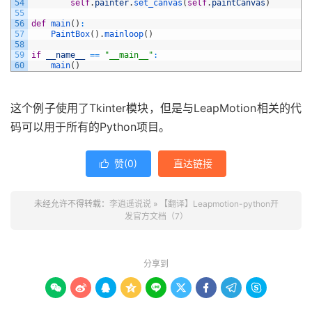
54
self
.
painter
.
set_canvas
(
self
.
paintCanvas
)
55
56
def
main
(
)
:
57
PaintBox
(
)
.
mainloop
(
)
58
59
if
__name__
==
"__main__"
:
60
main
(
)
这个例子使用了Tkinter模块，但是与LeapMotion相关的代
码可以用于所有的Python项目。
赞(
0
)
直达链接

未经允许不得转载：
李逍遥说说
»
【翻译】Leapmotion-python开
发官方文档（7）
分享到








