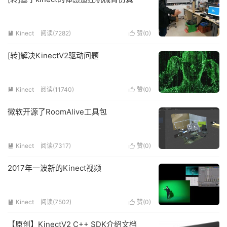
Kinect
阅读(7282)
赞(
0
)


[转]解决KinectV2驱动问题
Kinect
阅读(11740)
赞(
0
)


微软开源了RoomAlive工具包
Kinect
阅读(7317)
赞(
0
)


2017年一波新的Kinect视频
Kinect
阅读(7502)
赞(
0
)


【原创】KinectV2 C++ SDK介绍文档