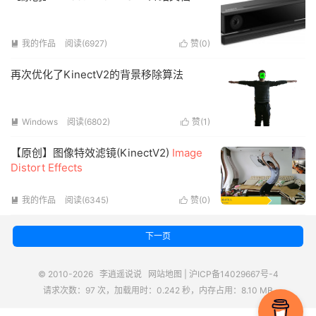
我的作品
阅读(6927)
赞(
0
)


再次优化了KinectV2的背景移除算法
Windows
阅读(6802)
赞(
1
)


【原创】图像特效滤镜(KinectV2)
Image
Distort Effects
我的作品
阅读(6345)
赞(
0
)


下一页
© 2010-2026
李逍遥说说
网站地图
|
沪ICP备14029667号-4
请求次数：97 次，加载用时：0.242 秒，内存占用：8.10 MB