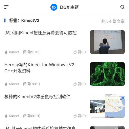


标签：KinectV2
共 54 篇文章
[转]利用Kinect把任意屏幕变得可触控
Kinect
阅读(9103)
赞(
0
)


Heresy写的Kinect for Windows V2
C++开发资料
Kinect
阅读(7881)
赞(
0
)


极棒的KinectV2体感鼠标控制软件
Kinect
阅读(8091)
赞(
0
)


[转]基于kinect的体感遥控机械臂仿真