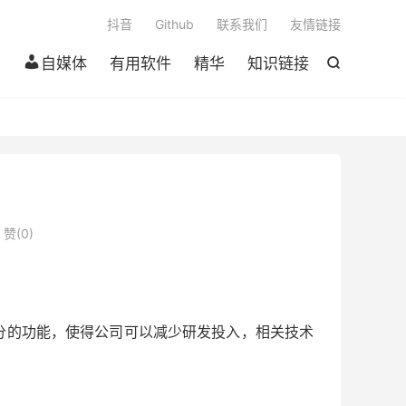

抖音
Github
联系我们
友情链接
自媒体
有用软件
精华
知识链接

赞(
0
)
了原始SDK大部分的功能，使得公司可以减少研发投入，相关技术