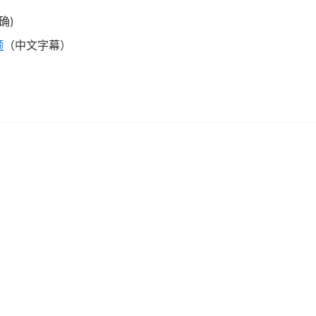
确)
频
（中文字幕）