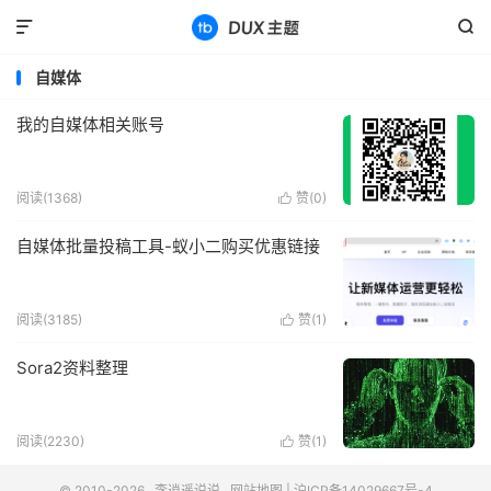


自媒体
我的自媒体相关账号
阅读(1368)
赞(
0
)

自媒体批量投稿工具-蚁小二购买优惠链接
阅读(3185)
赞(
1
)

Sora2资料整理
阅读(2230)
赞(
1
)

© 2010-2026
李逍遥说说
网站地图
|
沪ICP备14029667号-4