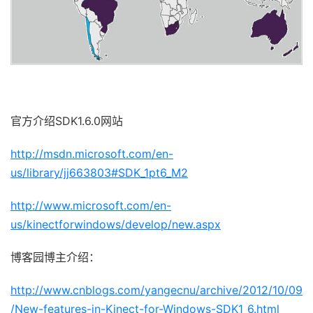
官方介绍SDK1.6.0网站
http://msdn.microsoft.com/en-
us/library/jj663803#SDK_1pt6_M2
http://www.microsoft.com/en-
us/kinectforwindows/develop/new.aspx
博客园博主介绍：
http://www.cnblogs.com/yangecnu/archive/2012/10/09
/New-features-in-Kinect-for-Windows-SDK1_6.html