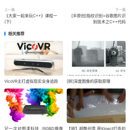
上一篇
下一篇
《大家一起来玩C++》课程一
[半原创]指纹识别+谷歌图片识
(下)
别技术之C++代码
相关推荐
VicoVR主打虚拟现实全身追踪
[转]深度图像的获取原理
记一次对图漾科技（RGBD摄像
【转】超酷创意 用Kinect打造的