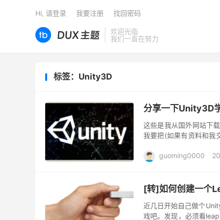
Hi, 请登录
我要注册
找回密码
欢迎光临
我们一直在努力
标签：Unity3D
分享一下Unity3
这些是我从国外网站下载
我要把(如果有资料和我
来的，囧~ 可以看到有： Roll 
guoming0000
20
[转]如何创建一个Lea
近几日开始自己做个Unit
戏吧。发现，必须看leapmo