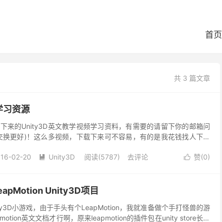
首页
共 3 篇文章
D学习资源
下来的Unity3D英文教学视频学习资料，有需要的请留下你的邮箱问
交换更好)！这么多视频，下载下来可不容易，有的是我花钱找人下载
a ball Space Sho...
16-02-20
Unity3D
阅读(5787)
去评论
赞(
0
)


pMotion Unity3D项目
y3D小游戏，由于手头有个LeapMotion，我就准备做个手打怪兽的游
tion英文文档才行啊，原来leapmotion的插件包在unity store长久