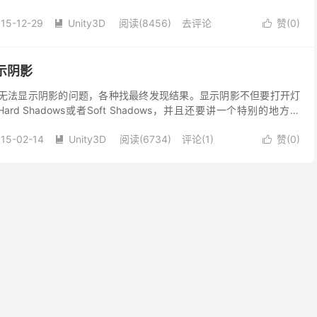
站才...
15-12-29
Unity3D
阅读(8456)
去评论
赞(
0
)


显示阴影
，遇到无法显示阴影的问题，各种找最终发现结果。显示阴影不但要打开灯
为Hard Shadows或者Soft Shadows，并且还要讲一个特别的地方勾
.
15-02-14
Unity3D
阅读(6734)
评论(1)
赞(
0
)

