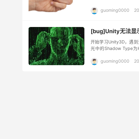
没有更新，反而在他们的网
guoming0000
20
[bug]Unity无法
开始学习Unity3D
光中的Shadow Type
掉。 不要勾选File —&g..
guoming0000
20