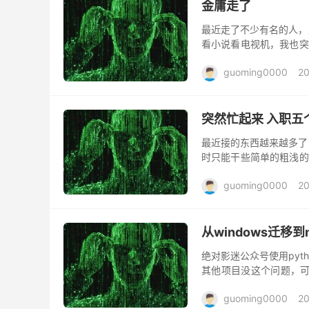
金庸走了
最近走了不少有名的人，
看小说看电视机，我也突
很喜欢看金庸武侠书，我
guoming0000
20
突然忙起来 入职五
最近接的东西越来越多了
时只能干些简单的粗浅的
到问题无从下手。 每天回
guoming0000
20
从windows迁移到
绝对影迷公众号使用py
其他项目没这个问题，可能
修改。这导致了最新的修改
guoming0000
20