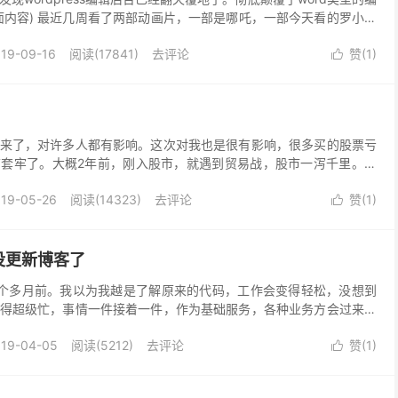
面内容) 最近几周看了两部动画片，一部是哪吒，一部今天看的罗小黑
黑好很多。小黑特点就是构建了新的世界观...
19-09-16
阅读(17841)
去评论
赞(
1
)

来了，对许多人都有影响。这次对我也是很有影响，很多买的股票亏
套牢了。大概2年前，刚入股市，就遇到贸易战，股市一泻千里。今
没想到又亏了。这次的贸易战，又不清楚会打多久。 上一次...
19-05-26
阅读(14323)
去评论
赞(
1
)

没更新博客了
个多月前。我以为我越是了解原来的代码，工作会变得轻松，没想到
得超级忙，事情一件接着一件，作为基础服务，各种业务方会过来和
与人打交道的时间上大大增加。 自从工作换成了各种脚本语...
019-04-05
阅读(5212)
去评论
赞(
1
)
