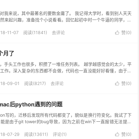
对我来说，其中最著名的要数金庸了。 我记得大学时，看到别人天天
然来起兴趣，准备找个小说看看。回忆起初中时一个牛逼的同学，他
以为电视机看了那么多就不要看书了吧。结果一旦看了后非...
18-11-07
阅读(11841)
去评论
赞(
0
)

个月了
，手头工作也很多，积攒了一堆任务列表。 越学越感觉会的太少，平
工作。深入复杂的东西都不会做，代码也一直没能好好看懂，由于遇
来也会忙下工作，几乎不再自己看工作外的东西了。像以...
18-09-01
阅读(8217)
去评论
赞(
0
)

mac后python遇到的问题
thon写的，迁移后发现所有代码都变了，貌似是换行符变化。我试了下
是由于git tower的bug导致，因为之前在win下一直报错无法提交
无法追溯，囧~~ 然后是卸载ap...
18-07-29
阅读(13611)
评论(1)
赞(
0
)
