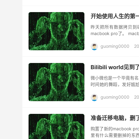
开始使用人生的第一个
昨天把所有数据拷贝到硬
macbook pro了。
是新来的小米仿的最像。mac
guoming0000
20
Bilibili world
微小微也是一个毕竟有名
时间她的舞蹈，发好尴尬
舞，又开始关注了。 一个
guoming0000
20
准备迁移电脑，删
购置了新的macbook
里有什么需要删掉的东