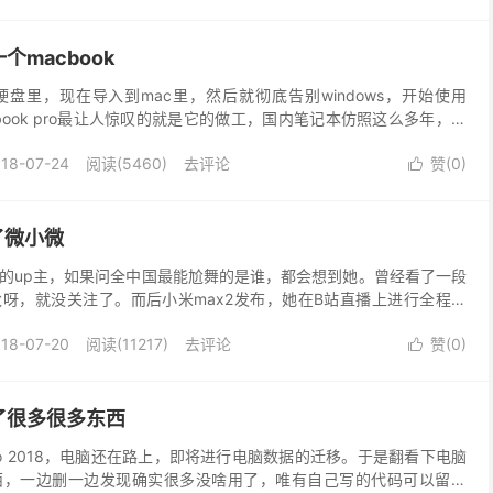
macbook
盘里，现在导入到mac里，然后就彻底告别windows，开始使用
 macbook pro最让人惊叹的就是它的做工，国内笔记本仿照这么多年，还
bookpro拿在手里，...
18-07-24
阅读(5460)
去评论
赞(
0
)

见到了微小微
的up主，如果问全中国最能尬舞的是谁，都会想到她。曾经看了一段
呀，就没关注了。而后小米max2发布，她在B站直播上进行全程尬
人这么喜爱跳舞，生活就是跳舞，自己过自己不一样的...
18-07-20
阅读(11217)
去评论
赞(
0
)

了很多很多东西
 pro 2018，电脑还在路上，即将进行电脑数据的迁移。于是翻看下电脑
西，一边删一边发现确实很多没啥用了，唯有自己写的代码可以留存