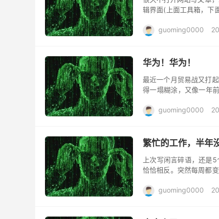
辑界面(上面工具箱，下
战绩。看下来，哪吒比小
guoming0000
20
华为！华为！
最近一个月贸易战又打起
得一塌糊涂，又像一年前
年年初，刚赚了点小钱，
guoming0000
20
繁忙的工作，半年
上次写闲言碎语，还是5
恰恰相反。突然每周都变
我对接。每天花在回复，
guoming0000
2