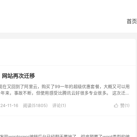
首页
，网站再次迁移
现在又回到了阿里云，购买了99一年的超级优惠套餐，大概又可以用
年来，事故不断，但使用感受比腾讯云好很多专业很多。 这次迁移
内容无法展示的问题。迁移过程，使用了宝塔面板，大大节...
24-11-16
阅读(51805)
评论(1)
赞(
1
)

现wordpress编辑后台已经翻天覆地了。彻底颠覆了word类型的编