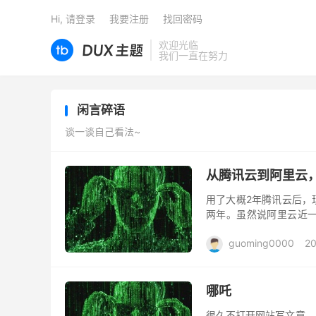
Hi, 请登录
我要注册
找回密码
欢迎光临
我们一直在努力
闲言碎语
谈一谈自己看法~
从腾讯云到阿里云
用了大概2年腾讯云后，
两年。虽然说阿里云近一
后，恰好修复了很多文章
guoming0000
20
哪吒
很久不打开网站写文章，发