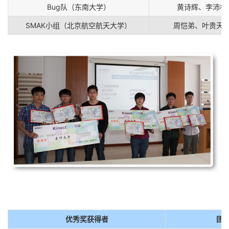
Bug队（东南大学）
黄诗辉、李沛林
SMAK小组（北京航空航天大学）
周恺弟、叶贵天
优秀奖获得者
团