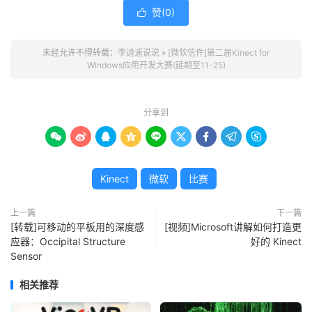
赞(
0
)

未经允许不得转载：
李逍遥说说
»
[微软信件]第二届Kinect for
Windows应用开发大赛(延期至11-25)
分享到









Kinect
微软
比赛
上一篇
下一篇
[转载]可移动的平板用的深度感
[视频]Microsoft讲解如何打造更
应器：Occipital Structure
好的 Kinect
Sensor
相关推荐