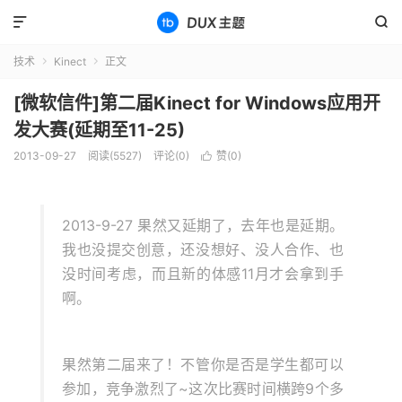


技术
Kinect
正文


[微软信件]第二届Kinect for Windows应用开
发大赛(延期至11-25)
2013-09-27
阅读(5527)
评论(0)
赞(
0
)

2013-9-27 果然又延期了，去年也是延期。
我也没提交创意，还没想好、没人合作、也
没时间考虑，而且新的体感11月才会拿到手
啊。
果然第二届来了！不管你是否是学生都可以
参加，竞争激烈了~这次比赛时间横跨9个多