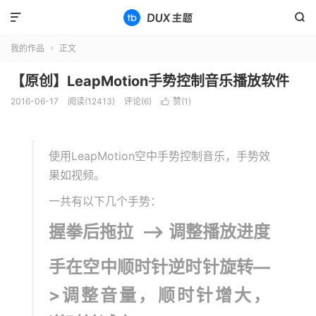


我的作品
正文

【原创】LeapMotion手势控制音乐播放软件
2016-06-17
阅读(12413)
评论(6)
赞(
1
)

使用LeapMotion空中手势控制音乐，手势效
果如视频。
一共有以下几个手势：
握拳后拖拉 –> 调整播放进度
手在空中顺时针逆时针旋转—
>调整音量，顺时针增大，