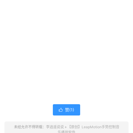
赞(
1
)

未经允许不得转载：
李逍遥说说
»
【原创】LeapMotion手势控制音
乐播放软件