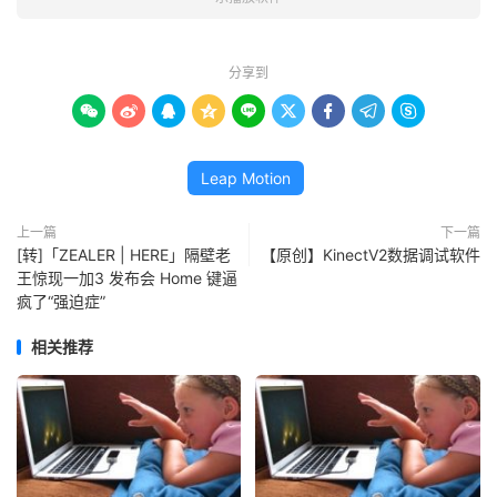
分享到









Leap Motion
上一篇
下一篇
[转]「ZEALER | HERE」隔壁老
【原创】KinectV2数据调试软件
王惊现一加3 发布会 Home 键逼
疯了“强迫症”
相关推荐