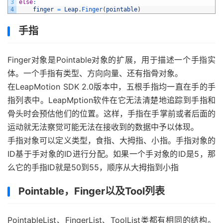
3
else
:
4
finger
=
Leap
.
Finger
(
pointable
)
手指
Finger对象是Pointable对象的扩展，用于描述一个手指实
体。一个手指有类型、方向向量、还有指骨对象。
在LeapMotion SDK 2.0版本中，五根手指均一直在手的手
指列表中。LeapMption软件在它无法清楚地追踪到手指和
骨头时会预估他们的位置。这样，手指在手掌前或者后面的
运动就无法察觉可能无法在接收到的数据中予以体现。
手指对象可以定义类型，食指、大拇指、小指。手指对象的
ID基于手对象的ID进行分配。如果一个手对象的ID是5，那
么它的手指ID就是50到55，顺序从大拇指到小指
Pointable，Finger以及Tool列表
PointableList、FingerList、ToolList类都有相同的结构。