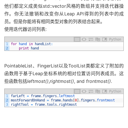
他们都定义成类似std::vector风格的数组并支持迭代器操
作。你无法撤销和改变你从Leap API得到的列表中的成
员。但是你能将有相同类型对象的列表结合起来。
使用迭代器访问列表:
Python
1
for
hand 
in
handList
:
2
print
hand
PointableList、FingerList以及ToolList类都定义了附加的
函数用于基于Leap坐标系统的相对位置访问列表成员。这
些函数包括
leftmost()
,
rightmost()
, and
frontmost()
.
Python
1
farLeft
=
frame
.
fingers
.
leftmost
2
mostForwardOnHand
=
frame
.
hands
[
0
]
.
fingers
.
frontmost
3
rightTool
=
frame
.
tools
.
rightmost