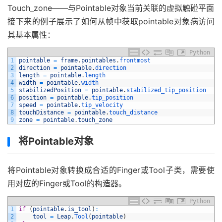
Touch_zone——与Pointable对象当前关联的虚拟触碰平面
接下来的例子展示了如何从帧中获取pointable对象病访问
其基本属性：
Python
1
pointable
=
frame
.
pointables
.
frontmost
2
direction
=
pointable
.
direction
3
length
=
pointable
.
length
4
width
=
pointable
.
width
5
stabilizedPosition
=
pointable
.
stabilized_tip_position
6
position
=
pointable
.
tip_position
7
speed
=
pointable
.
tip_velocity
8
touchDistance
=
pointable
.
touch_distance
9
zone
=
pointable
.
touch_zone
将Pointable对象
将Pointable对象转换成合适的Finger或Tool子类，需要使
用对应的Finger或Tool的构造器。
Python
1
if
(
pointable
.
is_tool
)
:
2
tool
=
Leap
.
Tool
(
pointable
)