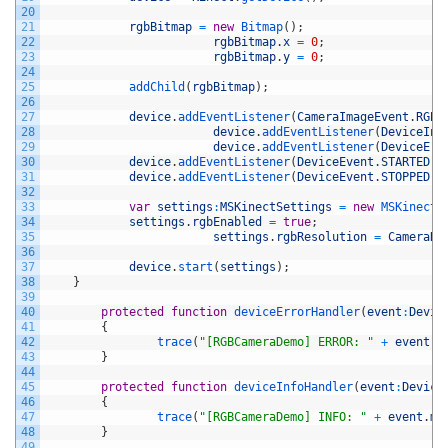
20
21
rgbBitmap
=
new
Bitmap
(
)
;
22
rgbBitmap
.
x
=
0
;
23
rgbBitmap
.
y
=
0
;
24
25
addChild
(
rgbBitmap
)
;
26
27
device
.
addEventListener
(
CameraImageEvent
.
RGB_
28
device
.
addEventListener
(
DeviceInf
29
device
.
addEventListener
(
DeviceErr
30
device
.
addEventListener
(
DeviceEvent
.
STARTED
,
31
device
.
addEventListener
(
DeviceEvent
.
STOPPED
,
32
33
var
settings
:
MSKinectSettings
=
new
MSKinectS
34
settings
.
rgbEnabled
=
true
;
35
settings
.
rgbResolution
=
CameraRe
36
37
device
.
start
(
settings
)
;
38
}
39
40
protected
function
deviceErrorHandler
(
event
:
Devic
41
{
42
trace
(
"[RGBCameraDemo] ERROR: "
+
event
.
m
43
}
44
45
protected
function
deviceInfoHandler
(
event
:
Device
46
{
47
trace
(
"[RGBCameraDemo] INFO: "
+
event
.
me
48
}
49