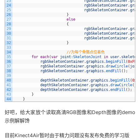
23
rgbSkeletonContainer
.
grap
24
rgbSkeletonContainer
.
grap
25
rgbSkeletonContainer
.
grap
26
}
27
else
28
{
29
rgbSkeletonContainer
.
grap
30
rgbSkeletonContainer
.
grap
31
rgbSkeletonContainer
.
grap
32
}
33
34
//为每个骨骼点位着色
35
for
each
(
var
joint
:
SkeletonJoint 
in
user
.
skeleton
36
rgbSkeletonContainer
.
graphics
.
beginFill
(
0xFF0
37
rgbSkeletonContainer
.
graphics
.
drawCircle
(
join
38
rgbSkeletonContainer
.
graphics
.
endFill
(
)
;
39
40
depthSkeletonContainer
.
graphics
.
beginFill
(
0xF
41
depthSkeletonContainer
.
graphics
.
drawCircle
(
jo
42
depthSkeletonContainer
.
graphics
.
endFill
(
)
;
43
}
44
}
好吧，给大家放个读取高清RGB图像和Depth图像的demo
示例解解馋
目前Kinect4Air暂时由于精力问题没有发布免费的学习版