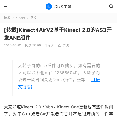


技术
Kinect
正文


[转载]Kinect4AirV2基于Kinect 2.0的AS3开
发ANE组件
2015-10-01
阅读(7026)
评论(2)
赞(
1
)

大轮子哥的ane插件可以购买，如有需要的
人可以联系他qq：123685049。大轮子哥
说过一段时间会更新ane插件，坐等~~
【原
文链接】
大家知道Kinect 2.0 / Xbox Kinect One更新也有些许时间
了，对于C++或者C#开发者而言并不是很麻烦的一件事