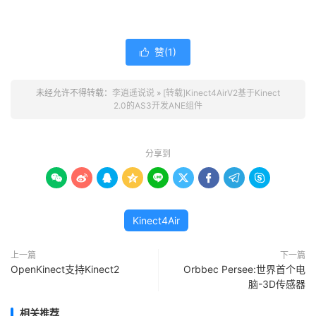
赞(
1
)

未经允许不得转载：
李逍遥说说
»
[转载]Kinect4AirV2基于Kinect
2.0的AS3开发ANE组件
分享到









Kinect4Air
上一篇
下一篇
OpenKinect支持Kinect2
Orbbec Persee:世界首个电
脑-3D传感器
相关推荐