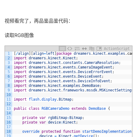
视频看完了，再品鉴品鉴代码：
读取RGB图像
ActionScript
1
[
/
align
]
[
align
=
left
]
package
dreamers
.
kinect
.
examples
.
came
2
import
dreamers
.
kinect
.
Kinect
;
3
import
dreamers
.
kinect
.
constants
.
CameraResolution
;
4
import
dreamers
.
kinect
.
events
.
CameraImageEvent
;
5
import
dreamers
.
kinect
.
events
.
DeviceErrorEvent
;
6
import
dreamers
.
kinect
.
events
.
DeviceEvent
;
7
import
dreamers
.
kinect
.
events
.
DeviceInfoEvent
;
8
import
dreamers
.
kinect
.
examples
.
DemoBase
;
9
import
dreamers
.
kinect
.
frameworks
.
mssdk
.
MSKinectSettings
;
10
11
import
flash.display
.
Bitmap
;
12
13
public
class
RGBCameraDemo
extends
DemoBase
{
14
15
private
var
rgbBitmap
:
Bitmap
;
16
private
var
device
:
Kinect
;
17
18
override 
protected
function
startDemoImplementation
(
)
19
device
=
Kinect
.
getDevice
(
)
;