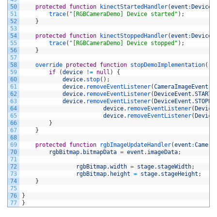
50
protected
function
kinectStartedHandler
(
event
:
DeviceE
51
trace
(
"[RGBCameraDemo] Device started"
)
;
52
}
53
54
protected
function
kinectStoppedHandler
(
event
:
DeviceE
55
trace
(
"[RGBCameraDemo] Device stopped"
)
;
56
}
57
58
override 
protected
function
stopDemoImplementation
(
)
:
59
if
(
device
!=
null
)
{
60
device
.
stop
(
)
;
61
device
.
removeEventListener
(
CameraImageEvent
.
R
62
device
.
removeEventListener
(
DeviceEvent
.
STARTE
63
device
.
removeEventListener
(
DeviceEvent
.
STOPPE
64
device
.
removeEventListener
(
Device
65
device
.
removeEventListener
(
Device
66
}
67
}
68
69
protected
function
rgbImageUpdateHandler
(
event
:
Camera
70
rgbBitmap
.
bitmapData
=
event
.
imageData
;
71
72
rgbBitmap
.
width
=
stage
.
stageWidth
;
73
rgbBitmap
.
height
=
stage
.
stageHeight
;
74
}
75
76
}
77
}