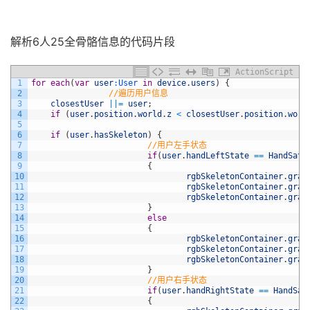
解析6人25全骨骼信息的代码片段
ActionScript
1
for
each
(
var
user
:
User 
in
device
.
users
)
{
2
//遍历用户信息
3
closestUser
||
=
user
;
4
if
(
user
.
position
.
world
.
z
<
closestUser
.
position
.
worl
5
6
if
(
user
.
hasSkeleton
)
{
7
//用户左手状态
8
if
(
user
.
handLeftState
==
HandSate
9
{
10
rgbSkeletonContainer
.
grap
11
rgbSkeletonContainer
.
grap
12
rgbSkeletonContainer
.
grap
13
}
14
else
15
{
16
rgbSkeletonContainer
.
grap
17
rgbSkeletonContainer
.
grap
18
rgbSkeletonContainer
.
grap
19
}
20
//用户右手状态
21
if
(
user
.
handRightState
==
HandSat
22
{