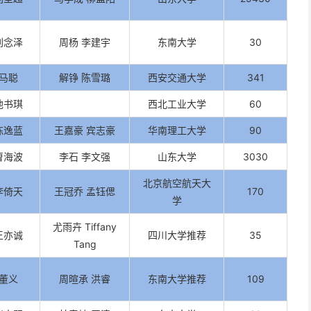
刘念泽
周杨 李建宇
东南大学
30
马聪
解铮 陈雪璐
西安交通大学
341
池书琪
西北工业大学
60
陈逸蓝
王嘉豪 宾志豪
华南理工大学
90
曹海波
李石 李文强
山东大学
3030
北京航空航天大
李倚天
王冠乔 孟钰偲
170
学
尤雨卉 Tiffany
王亦诚
四川大学推荐
35
Tang
董义
周暄承 洪睿
东南大学推荐
109