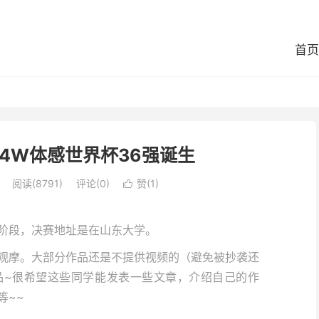
首页
K4W体感世界杯36强诞生
阅读(8791)
评论(0)
赞(
1
)

阶段，决赛地址是在山东大学。
观摩。大部分作品还是不提供视频的（避免被抄袭还
品~很希望这些同学能发表一些文章，介绍自己的作
等~~