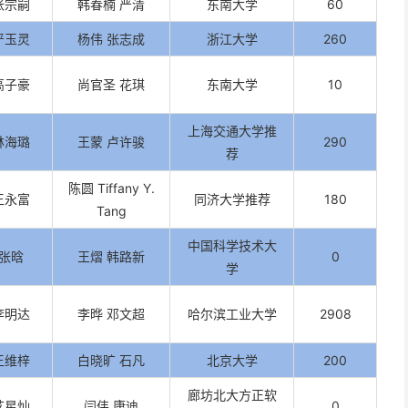
张宗嗣
韩春楠 严清
东南大学
60
严玉灵
杨伟 张志成
浙江大学
260
高子豪
尚官圣 花琪
东南大学
10
上海交通大学推
林海璐
王蒙 卢许骏
290
荐
陈圆 Tiffany Y.
王永富
同济大学推荐
180
Tang
中国科学技术大
张晗
王熠 韩路新
0
学
李明达
李晔 邓文超
哈尔滨工业大学
2908
王维梓
白晓旷 石凡
北京大学
200
廊坊北大方正软
艾星灿
闫伟 康迪
0