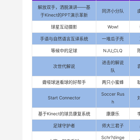
解放双手，洒脱演讲——基
同济小分队
于Kinect的PPT演示革新
球星互动摄影
Wow!
手语与自然语言互译系统
一堆瓜子壳
等候中的足球
NJU_CLQ
进击的解说
次世代解说
队
聋哑球迷看球的好帮手
两只小蜜蜂
Soccer Rus
Start Connector
h
基于Kinect的球员康复系统
康康乐
足球守护者
师大三君子
Schr?dinge