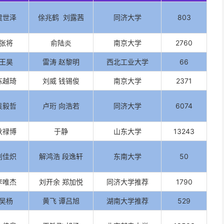
虞世泽
俆兆鹤 刘露茜
同济大学
803
张将
俞陆炎
南京大学
2760
王昊
雷涛 赵黎明
西北工业大学
66
陈越琦
刘威 钱锡俊
南京大学
2371
袁毅哲
卢珩 向浩若
同济大学
6074
耿禄博
于静
山东大学
13243
刘佳炽
解鸿浩 段逸轩
东南大学
50
李唯杰
刘开余 郑加悦
同济大学推荐
1790
吴杨
黄飞 谭吕旭
湖南大学推荐
529