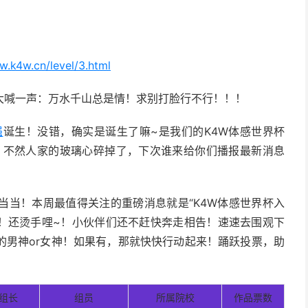
4w.cn/level/3.html
大喊一声：万水千山总是情！求别打脸行不行！！！
强
诞生！没错，确实是诞生了嘛~是我们的K4W体感世界杯
！不然人家的玻璃心碎掉了，下次谁来给你们播报最新消息
当当！本周最值得关注的重磅消息就是“K4W体感世界杯入
乎！还烫手哩~！小伙伴们还不赶快奔走相告！速速去围观下
的男神or女神！如果有，那就快快行动起来！踊跃投票，助
组长
组员
所属院校
作品票数