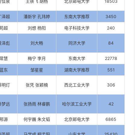
方佳泉
王铁飞 胡杨
北京邮电大学
18503
丁泽超
潘新宇 孔玮婷
东南大学推荐
3450
苟超
刘想 杨阳
电子科技大学
240
黄泽彪
刘大畅
同济大学
84
常慧
梅宁 李月
东南大学
22778
蓝东
邹星星
湖南大学推荐
551
蔡明灯
张凭 张颖楠
西北工业大学
306
秦梦远
张扬雨 林睿鹏
哈尔滨工业大学
42
邢源
何宇巍 朱文韬
北京邮电大学
6865
刘圣超
马学成 柳孟阳
山东大学
25430