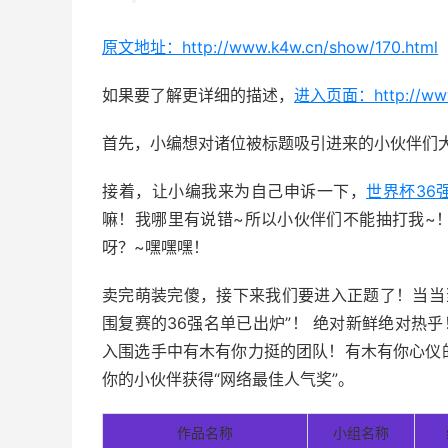
原文地址：http://www.k4w.cn/show/170.html
如果要了解更详细的描述，
进入页面：http://www.k
首先，小编想对诸位被标题吸引进来的小伙伴们
接着，让小编我来为自己申诉一下，
世界杯36
嘛！我哪里有说错~所以小伙伴们不能抽打我~
呀？~嘿嘿嘿！
卖完萌装完傻，接下来我们要进入正题了！当当
围复赛的36强名单已出炉”！ 绝对新鲜绝对热
入围选手中有木有你力挺的团队！有木有你心仪
你的小伙伴获得“网络最佳人气奖”。
作品名称
小组名称