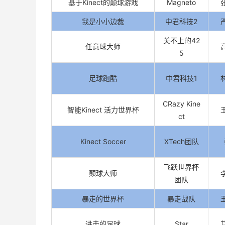
基于Kinect的颠球游戏
Magneto
我是小小边裁
中君科技2
关不上的42
任意球大师
5
足球跑酷
中君科技1
CRazy Kine
智能Kinect 活力世界杯
ct
Kinect Soccer
XTech团队
飞跃世界杯
颠球大师
团队
暴走的世界杯
暴走战队
进击的足球
Star