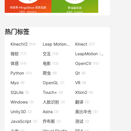
热门标签
KinectV2
Leap Motion
Kinect
(54)
(42)
(27)
微软
交互
LeapMotion
(17)
(15)
(15)
体感
电影
OpenCV
(14)
(12)
(10)
Python
爬虫
Qt
(10)
(9)
(8)
Myo
OpenGL
VR
(8)
(7)
(6)
SQLite
Touch+
Xtion2
(5)
(4)
(4)
Windows
人脸识别
翻译
(3)
(3)
(3)
Unity3D
Astra
奥比中光
(3)
(3)
(3)
JavaScript
乔布斯
测试
(3)
(2)
(2)
小米
Visual Studio
RSA
(2)
(2)
(2)