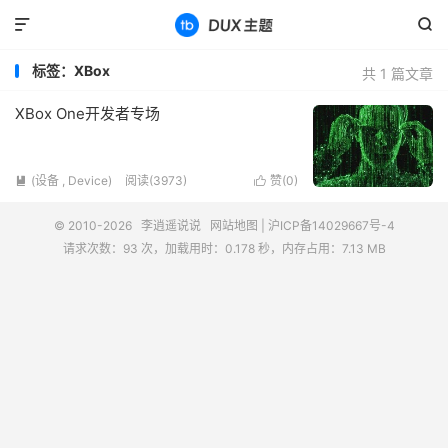


标签：XBox
共 1 篇文章
XBox One开发者专场
(设备 , Device)
阅读(3973)
赞(
0
)


© 2010-2026
李逍遥说说
网站地图
|
沪ICP备14029667号-4
请求次数：93 次，加载用时：0.178 秒，内存占用：7.13 MB