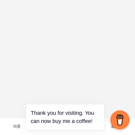
Thank you for visiting. You
can now buy me a coffee!
抖音
Github
联系我们
友情链接