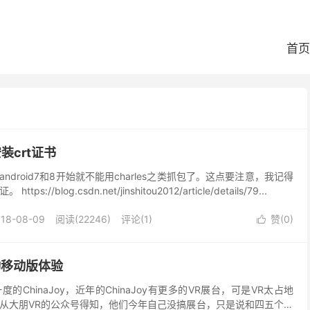
首页
装crt证书
droid7和8开始就不能用charles之类抓包了。这点要注意，我记得
s://blog.csdn.net/jinshitou2012/article/details/79...
018-08-09
阅读(22246)
评论(1)
赞(
0
)

微动移动版体验
ChinaJoy，近年的ChinaJoy有更多的VR展台，可是VR太占地
从大朋VR的公众号得知，他们今年自己没搞展台，只是说和四五个公