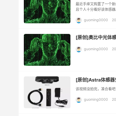
最近手痒又购置了一个新
且个人十分看好该体感器
guoming0000
20
[原创]奥比中光体
guoming0000
20
[原创]Astra体感
该视频没拍完，凑合看吧
guoming0000
20