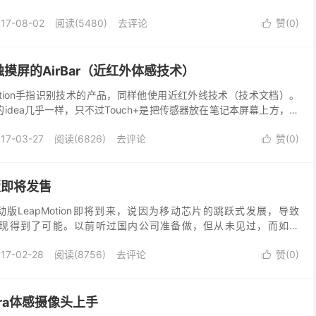
微动。实在不想排队，就跑到微动展台看...
17-08-02
阅读(5480)
去评论
赞(
0
)

摸屏的AirBar（近红外体感技术）
otion手指识别技术的产品，同样他使用近红外线技术（技术文档）。
+的idea几乎一样，只不过Touch+是把传感器放在笔记本屏幕上方，检
r是放在屏幕下方，把屏幕变成...
17-03-27
阅读(6826)
去评论
赞(
0
)

动版即将发售
动版LeapMotion即将到来，说因为移动芯片的跳跃式发展，导致
手机端实现得到了可能。以前听过国内公司准备做，但从未见过，而如今
人一步鼓捣出移动版。手机+盒子VR+L...
17-02-28
阅读(8756)
去评论
赞(
0
)

tra体感摄像头上手