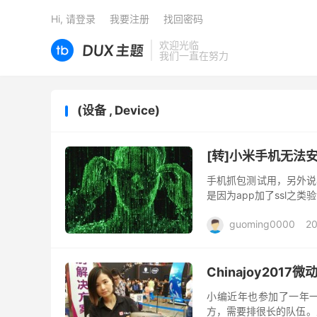
Hi, 请登录
我要注册
找回密码
欢迎光临
我们一直在努力
(设备 , Device)
[转]小米手机无法安
手机抓包测试用，另外说an
是因为app加了ssl之类验证。 http
guoming0000
2
Chinajoy2017
小编近年也参加了一年一度的
方，需要排很长的队伍。