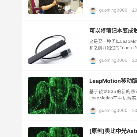
司合作，其中有一个就是
guoming0000
20
可以将笔记本变成触
这是又一种类似LeapM
和之前介绍过的Touch
测键盘上的手。而Airba
guoming0000
20
LeapMotion移
基于骁龙835的新的移
LeapMotion在
LeapMotion又继续先
guoming0000
20
[原创]奥比中光As