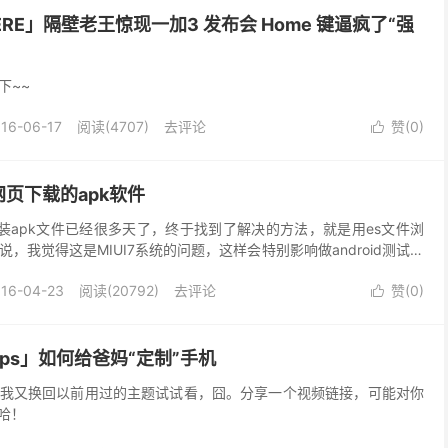
| HERE」隔壁老王惊现一加3 发布会 Home 键逼疯了“强
下~~
16-06-17
阅读(4707)
去评论
赞(
0
)

页下载的apk软件
装apk文件已经很多天了，终于找到了解决的方法，就是用es文件浏
，我觉得这是MIUI7系统的问题，这样会特别影响做android测试的
://www.miui.c...
16-04-23
阅读(20792)
去评论
赞(
0
)

 Tips」如何给爸妈“定制”手机
我又换回以前用过的主题试试看，囧。分享一个视频链接，可能对你
哈！