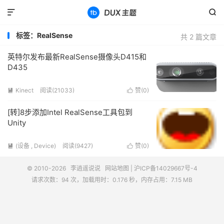


标签：RealSense
共 2 篇文章
英特尔发布最新RealSense摄像头D415和
D435
Kinect
阅读(21033)
赞(
0
)


[转]8步添加Intel RealSense工具包到
Unity
(设备 , Device)
阅读(9427)
赞(
0
)


© 2010-2026
李逍遥说说
网站地图
|
沪ICP备14029667号-4
请求次数：94 次，加载用时：0.176 秒，内存占用：7.15 MB