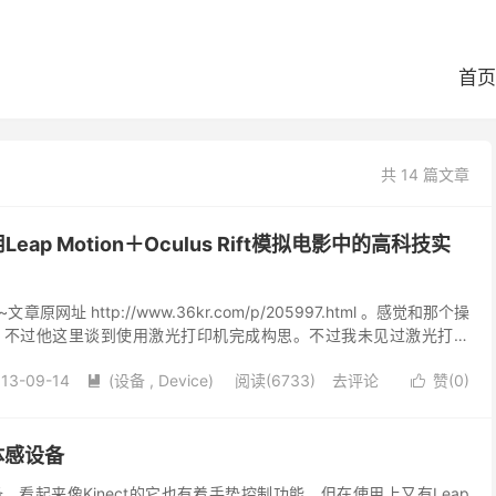
首页
共 14 篇文章
用Leap Motion＋Oculus Rift模拟电影中的高科技实
网址 http://www.36kr.com/p/205997.html 。感觉和那个操
，不过他这里谈到使用激光打印机完成构思。不过我未见过激光打印
不是一般人可以承受...
13-09-14
(设备 , Device)
阅读(6733)
去评论
赞(
0
)


x体感设备
设备，看起来像Kinect的它也有着手势控制功能，但在使用上又有Leap