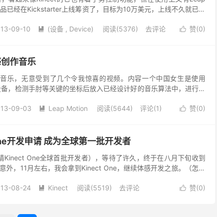
产品已经在Kickstarter上线筹资了，目标为10万美元，上线不久就已筹
 Hapti...
13-09-10
(设备 , Device)
阅读(5376)
去评论
赞(
0
)


感创作音乐
+音乐，无意受到了几个令我惊喜的视频。内容一个中国女生是使用
等体感设备，检测手肘等关键的坐标后放入已经设计好的音乐算法中，进行音
的结合！我最近也在开发相关Leap音乐应用，...
013-09-03
Leap Motion
阅读(5644)
评论(1)
赞(
0
)


 One开发申请 成为全球第一批开发者
inect One全球首批开发者），等待了许久，终于在八月下旬收到
外，11月左右，我会拿到Kinect One，继续体感开发之旅。（怎么
） 总之，就是激动...
13-08-24
Kinect
阅读(5519)
去评论
赞(
0
)

