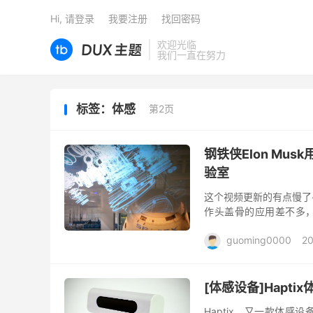
Hi, 请登录
我要注册
找回密码
欢迎光临
我们一直在努力
标签：体感
第2页
钢铁侠Elon Musk
验室
这个视频更新的有点慢了~文章原
作头盖骨的应用差不多
机，就算方案可行，价格也
guoming0000
20
[体感设备]Hapti
Haptix，又一款体感