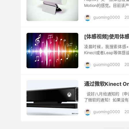
Motion的感觉。目前该
得近3万美元，前景相当不错。
guoming0000
20
[体感视频]使用体
凌晨时候，我搜索体感
Kinect或者Leap
乐创作。是一种科技+艺术
guoming0000
2
通过微软Kinect
说好八月给通知的（申请K
了微软的通知！如果没有意
运过来呢，看北京微软的了
guoming0000
20