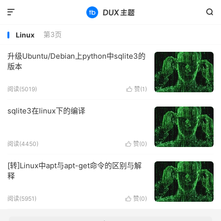


第3页
Linux
升级Ubuntu/Debian上python中sqlite3的
版本
阅读(5019)
赞(
1
)

sqlite3在linux下的编译
阅读(4450)
赞(
0
)

[转]Linux中apt与apt-get命令的区别与解
释
阅读(5951)
赞(
0
)
