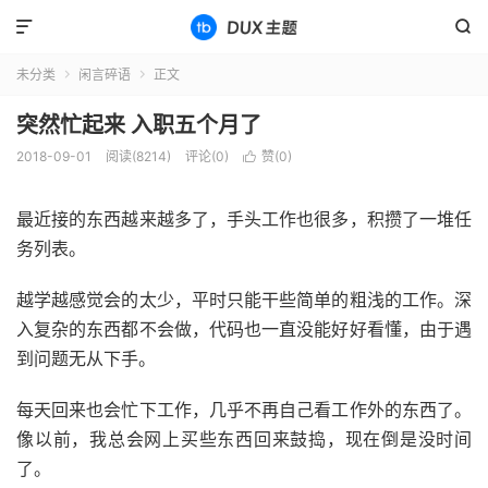


未分类
闲言碎语
正文


突然忙起来 入职五个月了
2018-09-01
阅读(8214)
评论(0)
赞(
0
)

最近接的东西越来越多了，手头工作也很多，积攒了一堆任
务列表。
越学越感觉会的太少，平时只能干些简单的粗浅的工作。深
入复杂的东西都不会做，代码也一直没能好好看懂，由于遇
到问题无从下手。
每天回来也会忙下工作，几乎不再自己看工作外的东西了。
像以前，我总会网上买些东西回来鼓捣，现在倒是没时间
了。