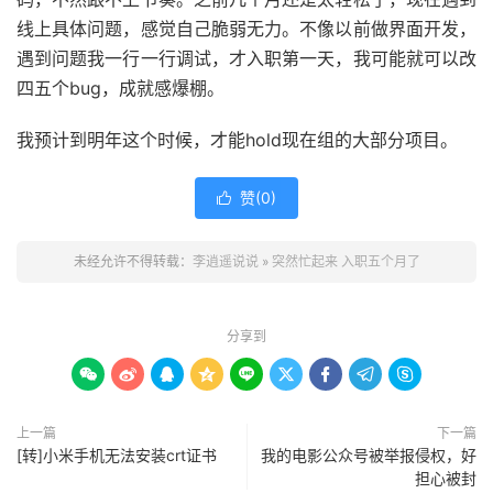
线上具体问题，感觉自己脆弱无力。不像以前做界面开发，
遇到问题我一行一行调试，才入职第一天，我可能就可以改
四五个bug，成就感爆棚。
我预计到明年这个时候，才能hold现在组的大部分项目。
赞(
0
)

未经允许不得转载：
李逍遥说说
»
突然忙起来 入职五个月了
分享到









上一篇
下一篇
[转]小米手机无法安装crt证书
我的电影公众号被举报侵权，好
担心被封