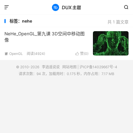


标签：nehe
共 1 篇文章
NeHe_OpenGL_第九课 3D空间中移动图
像
OpenGL
阅读(4924)
赞(
0
)


© 2010-2026
李逍遥说说
网站地图
|
沪ICP备14029667号-4
请求次数：94 次，加载用时：0.175 秒，内存占用：7.17 MB