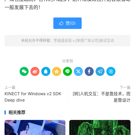
一般发展下去的！
赞(
0
)

未经允许不得转载：
李逍遥说说
»
[体感广告公司]易试互动
分享到









上一篇
下一篇
KINECT for Windows v2 SDK
[转]人机交互：不是靠技术，而
Deep dive
是靠设计
相关推荐