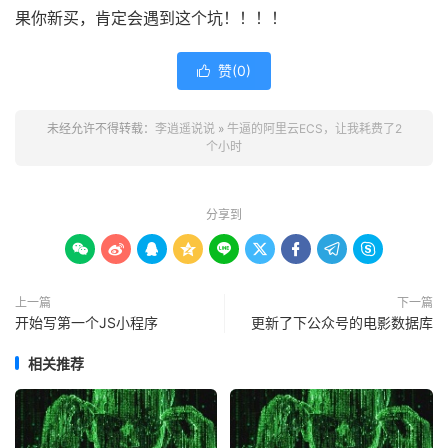
果你新买，肯定会遇到这个坑！！！！
赞(
0
)

未经允许不得转载：
李逍遥说说
»
牛逼的阿里云ECS，让我耗费了2
个小时
分享到









上一篇
下一篇
开始写第一个JS小程序
更新了下公众号的电影数据库
相关推荐