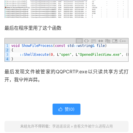
最后在程序里用了这个函数
C++
1
void
ShowFileProcess
(
const
std
::
wstring
&
file
)
2
{
3
::
ShellExecute
(
0
,
L
"open"
,
L
"OpenedFilesView.exe"
,
(
L
"
4
}
最后发现文件被管家的QQPCRTP.exe以只读共享方式打
开，我屮艸芔茻。
赞(
0
)

未经允许不得转载：
李逍遥说说
»
查看文件被什么进程占用