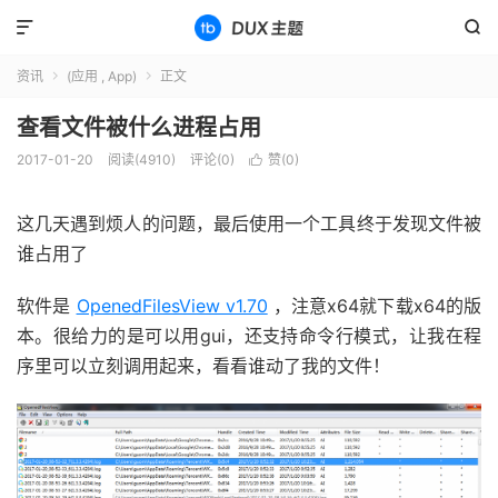


资讯
(应用 , App)
正文


查看文件被什么进程占用
2017-01-20
阅读(4910)
评论(0)
赞(
0
)

这几天遇到烦人的问题，最后使用一个工具终于发现文件被
谁占用了
软件是
OpenedFilesView v1.70
，注意x64就下载x64的版
本。很给力的是可以用gui，还支持命令行模式，让我在程
序里可以立刻调用起来，看看谁动了我的文件！