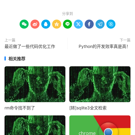
分享到









上一篇
下一篇
最近做了一些代码优化工作
Python的开发效率真是高！
相关推荐
rm命令找不到了
[转]sqlite3全文检索