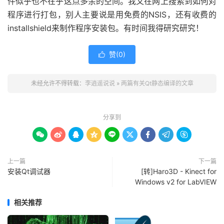
件似乎也不在乎这点多余的空间。我又在网上搜索到如何对
程序进行打包，别人主要说是用免费的NSIS，还有收费的
installshield来制作程序安装包。有时间我得研究研究！
赞(
0
)

未经允许不得转载：
李逍遥说说
»
两篇有关Qt静态编译的文章
分享到









上一篇
下一篇
安装Qt调试器
[转]Haro3D - Kinect for
Windows v2 for LabVIEW
相关推荐