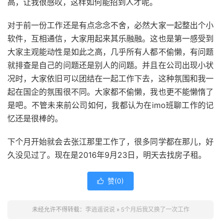
高，让我很感叹，这样如何能招到人才呢。
对于前一份工作还是有点念念不舍，必然大家一起整出个小
软件，互相通信，大家用起来其乐融融。这也是第一感受到
大家主观能动性是如此之高，几乎所有人都不偷懒，有问题
就排查是自己的问题还是别人的问题。并且在公司出现小状
况时，大家依旧可以团结在一起工作下去，这种氛围和我一
起在国企的氛围很不同。大家都不偷懒，我也更不能懒惰了
是吧。不管未来前公司如何，我都认为在imo班聊工作的记
忆还是很棒的。
下个月开始就会去张江那里工作了，很多同学都在那儿，好
久没见过了。现在是2016年9月23日，明天去找房子租。
赞(
0
)

未经允许不得转载：
李逍遥说说
»
5个月后我又换了一次工作