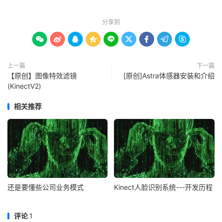
分享到









上一篇
下一篇
【原创】图像特效滤镜
[原创]Astra体感器安装和介绍
(KinectV2)
相关推荐
还是要懂些公司业务模式
Kinect人脸识别系统---开发历程
评论
1