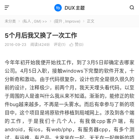


未分类
(私人 , GM) >>
(提升 , Improve)
正文



5个月后我又换了一次工作
2016-09-23
阅读(4249)
评论(1)
赞(
0
)

今年年初开始我便开始找工作，到了3月5日却确定去哪家
公司。4月5日入职，接触windows下完整的软件开发，十
分新奇和激动。由于代码很复杂，设计也完全是很久很久的
前的设计，注释极少，前两个月，我天天埋头看代码，以至
于周围的人是谁叫什么我从来不知道。渐渐的，能修正的软
件bug越来越多，不再是一头雾水。而后有幸参与了新的项
目中，这个项目是将原软件移植到局域网上。涉及到各个端
的工作，于是我们十几个人，有我做cpp客户端，有
android，有ios，有web/php，有服务器cpp，有多个测
试，有运维，有产品。大家坐在一起，天天在一起做新的项