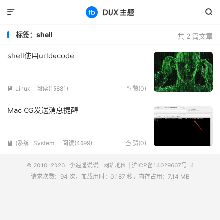


标签：shell
共 2 篇文章
shell使用urldecode
Linux
阅读(15881)
赞(
0
)


Mac OS发送消息提醒
(系统 , System)
阅读(4699)
赞(
0
)


© 2010-2026
李逍遥说说
网站地图
|
沪ICP备14029667号-4
请求次数：94 次，加载用时：0.187 秒，内存占用：7.14 MB