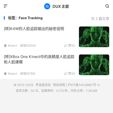


标签：Face Tracking
共 2 篇文章
[转]K4W的人脸追踪输出的秘密说明
Kinect
阅读(5000)
赞(
0
)


[转]XBox One Kinect中的高精度人脸追踪
和人脸建模
Kinect
阅读(5792)
赞(
0
)


© 2010-2026
李逍遥说说
网站地图
|
沪ICP备14029667号-4
请求次数：92 次，加载用时：0.175 秒，内存占用：7.38 MB