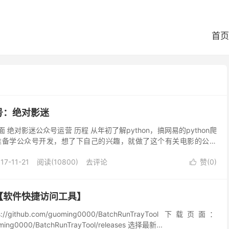
首页
号：绝对影迷
管理页面 绝对影迷公众号运营 历程 从年初了解python，搞网易的python爬
准备学公众号开发，想了下自己的兴趣，就做了这个有关电影的公众
里，可以免费在线看2万部电...
17-11-21
阅读(10800)
去评论
赞(
0
)

【软件快捷访问工具】
ithub.com/guoming0000/BatchRunTrayTool 下载页面：
oming0000/BatchRunTrayTool/releases 选择最新...