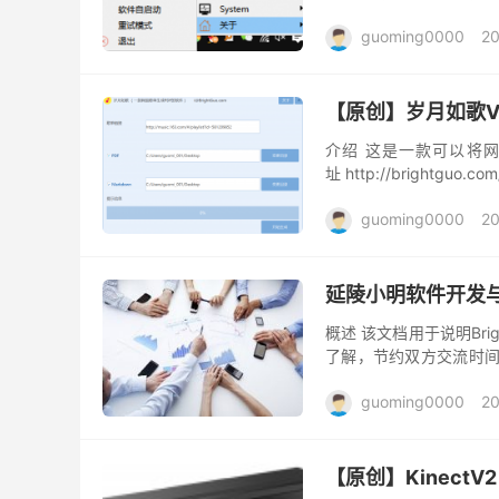
guoming0000
20
【原创】岁月如歌V
介绍 这是一款可以将网
址 http://brightgu
此我特地将此软件开发出来
guoming0000
20
延陵小明软件开发
概述 该文档用于说明Br
了解，节约双方交流时间
淘宝支付方式（可以增加
guoming0000
20
【原创】KinectV2