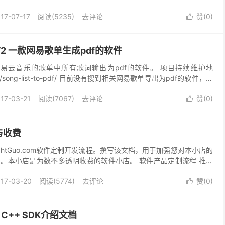
17-07-17
阅读(5235)
去评论
赞(
0
)

2 一款网易歌单生成pdf的软件
易云音乐的歌单中所有歌词输出为pdf的软件。 项目持续维护地
o.com/song-list-to-pdf/ 目前没有搜到相关网易歌单导出为pdf的软件，因
免费给...
17-03-21
阅读(7067)
去评论
赞(
0
)

与收费
ightGuo.com软件定制开发流程。撰写该文档，用于加强您对本小店的
。本小店是为数不多透明收费的软件小店。 软件产品定制流程 推荐
小店的积分），如果非常信任我可以使用其...
17-03-20
阅读(5774)
去评论
赞(
0
)

 C++ SDK介绍文档