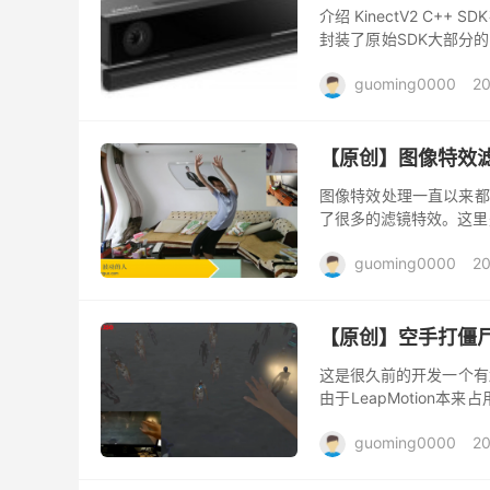
介绍 KinectV2 C++ SD
封装了原始SDK大部分
定的开发可靠的Ki...
guoming0000
20
【原创】图像特效滤镜(
图像特效处理一直以来都
了很多的滤镜特效。这里
公众号nui-develop，
guoming0000
20
【原创】空手打僵尸Le
这是很久前的开发一个有趣的
由于LeapMotion
点卡顿，实际游戏时非常流
guoming0000
20