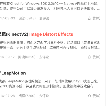
K在微软Kinect for Windows SDK 2.0的C++ Native API基础上构建，
的功能，使得公司可以减少研发投入，相关技术人员可以更快敏捷、稳
17-03-03
阅读(6918)
去评论
赞(
0
)

KinectV2)
Image Distort Effects
是很有趣的事情，然而这方面学习资料不多，这次我自己尝试着实现
是第一篇，另有十多个滤镜特效，过段时间再传视频。 添加我的微信
回复 “图像滤镜特效”可以获取原版mp4视频...
16-09-17
阅读(6329)
去评论
赞(
0
)

apMotion
LeapMotion游戏的想法，用了一段时间使用Unity3D实现出来。
本来占用CPU资源不低，并且我同时在录制视频，因此视频中游戏会有一点
畅。（我使用的是i5四代C...
16-07-28
阅读(7260)
去评论
赞(
0
)
