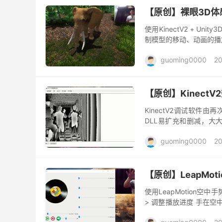
【原创】裸眼3D体感
使用KinectV2 + 
制模型的移动、动画的播
guoming0000
20
【原创】Kinect
KinectV2调试软件由
DLL易扩充和删减，大
求。 如有意向购买该C++
guoming0000
20
【原创】LeapMo
使用LeapMotion
> 调整播放进度 手在
—-&...