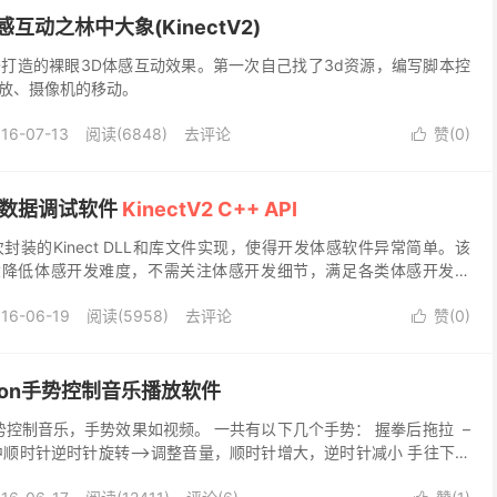
互动之林中大象(KinectV2)
Unity3D打造的裸眼3D体感互动效果。第一次自己找了3d资源，编写脚本控
放、摄像机的移动。
16-07-13
阅读(6848)
去评论
赞(
0
)

V2数据调试软件
KinectV2 C++ API
再次封装的Kinect DLL和库文件实现，使得开发体感软件异常简单。该
大降低体感开发难度，不需关注体感开发细节，满足各类体感开发需
 API可以加我私人微信号商量：g...
16-06-19
阅读(5958)
去评论
赞(
0
)

tion手势控制音乐播放软件
空中手势控制音乐，手势效果如视频。 一共有以下几个手势： 握拳后拖拉 –
空中顺时针逆时针旋转—>调整音量，顺时针增大，逆时针减小 手往下拍