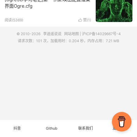
界面Ogre.cfg
阅读(5369)
赞(
1
)

© 2010-2026
李逍遥说说
网站地图
|
沪ICP备14029667号-4
请求次数：101 次，加载用时：0.204 秒，内存占用：7.21 MB
抖音
Github
联系我们
友情链接