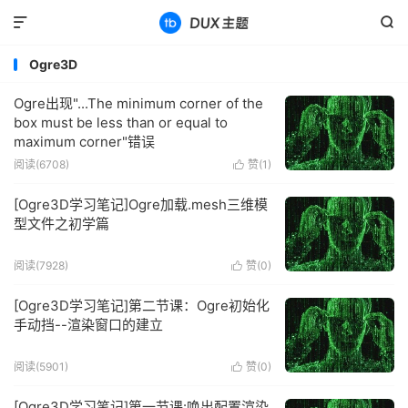


Ogre3D
Ogre出现"...The minimum corner of the
box must be less than or equal to
maximum corner"错误
阅读(6708)
赞(
1
)

[Ogre3D学习笔记]Ogre加载.mesh三维模
型文件之初学篇
阅读(7928)
赞(
0
)

[Ogre3D学习笔记]第二节课：Ogre初始化
手动挡--渲染窗口的建立
阅读(5901)
赞(
0
)

[Ogre3D学习笔记]第一节课:唤出配置渲染