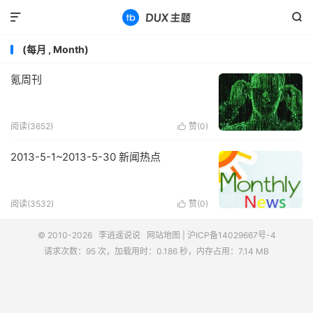


(每月 , Month)
氪周刊
阅读(3652)
赞(
0
)

2013-5-1~2013-5-30 新闻热点
阅读(3532)
赞(
0
)

© 2010-2026
李逍遥说说
网站地图
|
沪ICP备14029667号-4
请求次数：95 次，加载用时：0.186 秒，内存占用：7.14 MB