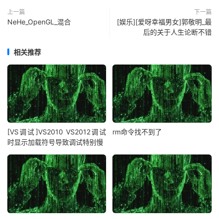
上一篇
下一篇
NeHe_OpenGL_混合
[娱乐][爱呀幸福男女]郭敬明_最
后的关于人生论断不错
相关推荐
[VS调试]VS2010 VS2012调试
rm命令找不到了
时显示加载符号导致调试特别慢