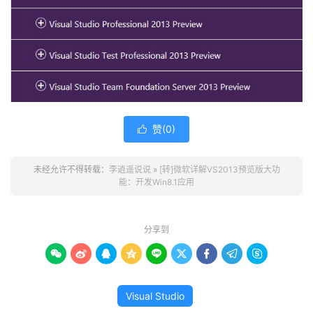
赞(
0
)

未经允许不得转载：
李逍遥说说
»
[转]微软详解VS2013预览版大功
能：开发Win8.1应用
分享到









Visual Studio