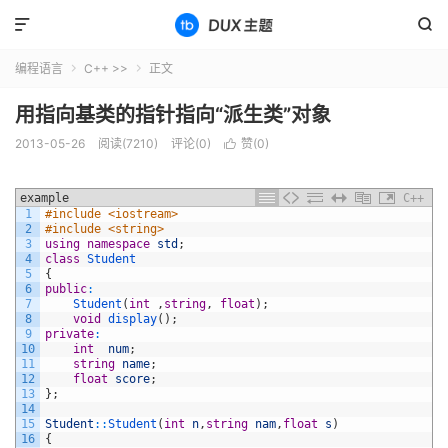


编程语言
C++ >>
正文


用指向基类的指针指向“派生类”对象
2013-05-26
阅读(7210)
评论(0)
赞(
0
)

example
C++
1
#include <iostream>
2
#include <string>
3
using
namespace
std
;
4
class
Student
5
{
6
public
:
7
Student
(
int
,
string
,
float
)
;
8
void
display
(
)
;
9
private
:
10
int
num
;
11
string
name
;
12
float
score
;
13
}
;
14
15
Student
::
Student
(
int
n
,
string
nam
,
float
s
)
16
{