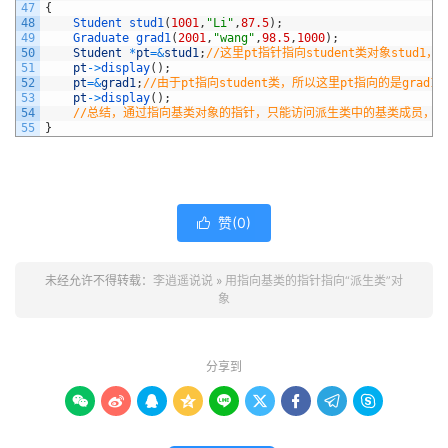
47
{
48
Student 
stud1
(
1001
,
"Li"
,
87.5
)
;
49
Graduate 
grad1
(
2001
,
"wang"
,
98.5
,
1000
)
;
50
Student
*
pt
=&
stud1
;
//这里pt指针指向student类对象stud1，
51
pt
->
display
(
)
;
52
pt
=&
grad1
;
//由于pt指向student类，所以这里pt指向的是grad1
53
pt
->
display
(
)
;
54
//总结，通过指向基类对象的指针，只能访问派生类中的基类成员，
55
}
赞(
0
)

未经允许不得转载：
李逍遥说说
»
用指向基类的指针指向“派生类”对
象
分享到








