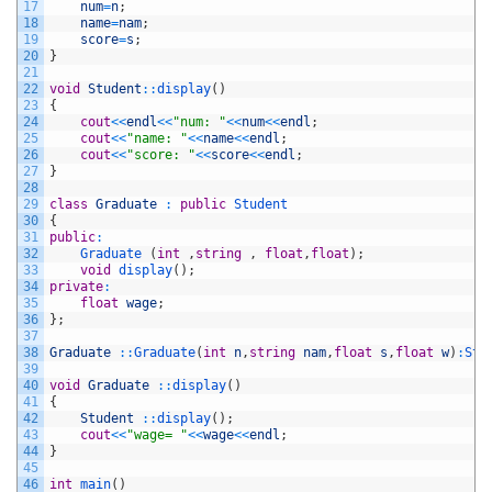
17
num
=
n
;
18
name
=
nam
;
19
score
=
s
;
20
}
21
22
void
Student
::
display
(
)
23
{
24
cout
<<
endl
<<
"num: "
<<
num
<<
endl
;
25
cout
<<
"name: "
<<
name
<<
endl
;
26
cout
<<
"score: "
<<
score
<<
endl
;
27
}
28
29
class
Graduate
:
public
Student
30
{
31
public
:
32
Graduate
(
int
,
string
,
float
,
float
)
;
33
void
display
(
)
;
34
private
:
35
float
wage
;
36
}
;
37
38
Graduate
::
Graduate
(
int
n
,
string
nam
,
float
s
,
float
w
)
:
Stu
39
40
void
Graduate
::
display
(
)
41
{
42
Student
::
display
(
)
;
43
cout
<<
"wage= "
<<
wage
<<
endl
;
44
}
45
46
int
main
(
)