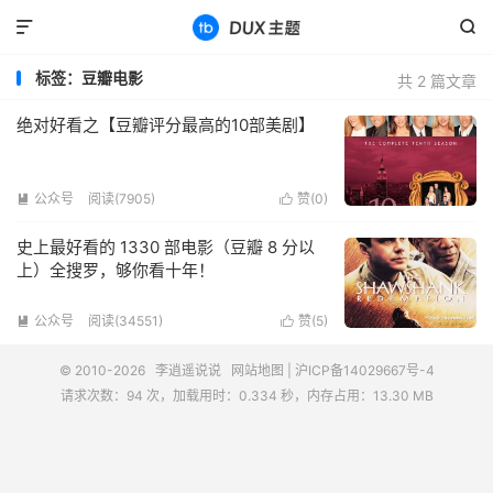


标签：豆瓣电影
共 2 篇文章
绝对好看之【豆瓣评分最高的10部美剧】
公众号
阅读(7905)
赞(
0
)


史上最好看的 1330 部电影（豆瓣 8 分以
上）全搜罗，够你看十年！
公众号
阅读(34551)
赞(
5
)


© 2010-2026
李逍遥说说
网站地图
|
沪ICP备14029667号-4
请求次数：94 次，加载用时：0.334 秒，内存占用：13.30 MB