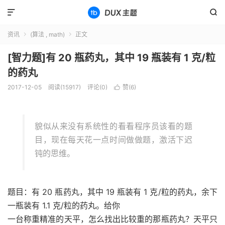


资讯
(算法 , math)
正文


[智力题]有 20 瓶药丸，其中 19 瓶装有 1 克/粒
的药丸
2017-12-05
阅读(15917)
评论(0)
赞(
6
)

貌似从来没有系统性的看看程序员该看的题
目，现在每天花一点时间做做题，激活下迟
钝的思维。
题目：有
20
瓶药丸，其中
19
瓶装有
1
克
/
粒的药丸，余下
一瓶装有
1.1
克
/
粒的药丸。给你
一台称重精准的天平，怎么找出比较重的那瓶药丸？天平只