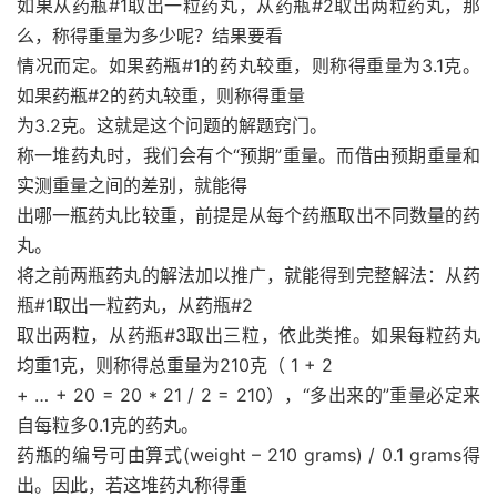
如果从药瓶
#1
取出一粒药丸，从药瓶
#2
取出两粒药丸，那
么，称得重量为多少呢？结果要看
情况而定。如果药瓶
#1
的药丸较重，则称得重量为
3.1
克。
如果药瓶
#2
的药丸较重，则称得重量
为
3.2
克。这就是这个问题的解题窍门。
称一堆药丸时，我们会有个“预期”重量。而借由预期重量和
实测重量之间的差别，就能得
出哪一瓶药丸比较重，前提是从每个药瓶取出不同数量的药
丸。
将之前两瓶药丸的解法加以推广，就能得到完整解法：从药
瓶
#1
取出一粒药丸，从药瓶
#2
取出两粒，从药瓶
#3
取出三粒，依此类推。如果每粒药丸
均重
1
克，则称得总重量为
210
克（
1 + 2
+
…
+ 20 = 20 * 21 / 2 = 210
），“多出来的”重量必定来
自每粒多
0.1
克的药丸。
药瓶的编号可由算式
(weight – 210 grams) / 0.1 grams
得
出。因此，若这堆药丸称得重