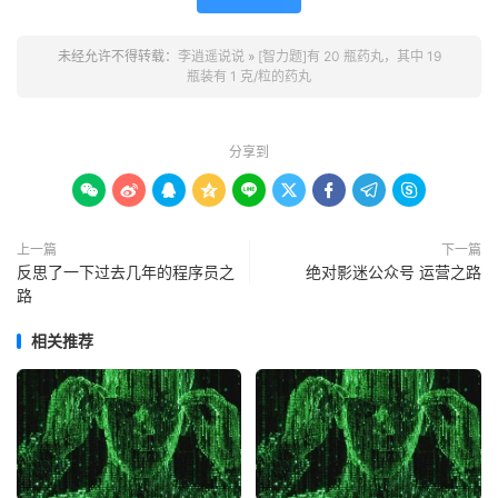
未经允许不得转载：
李逍遥说说
»
[智力题]有 20 瓶药丸，其中 19
瓶装有 1 克/粒的药丸
分享到









上一篇
下一篇
反思了一下过去几年的程序员之
绝对影迷公众号 运营之路
路
相关推荐