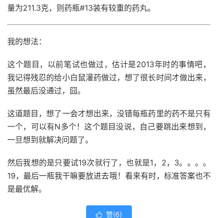
量为
211.3
克，则药瓶
#13
装有较重的药丸。
我的想法：
这个题目，以前笔试也做过，估计是2013年时的事情吧，
我记得残忍的给小白鼠灌药做过，想了很长时间才做出来，
虽然最后没通过，囧。
这道题目，想了一会才想出来，没错每瓶药里的药不是只有
一个，可以有N多个！这个题目没说，自己要跳出来想到，
一旦想到就解决问题了。
然后我想的是只要试19次就行了，也就是1，2，3。。。。
19，最后一瓶我干嘛要放进去哦！看来有时，标准答案也不
是最优解。
赞(
6
)
