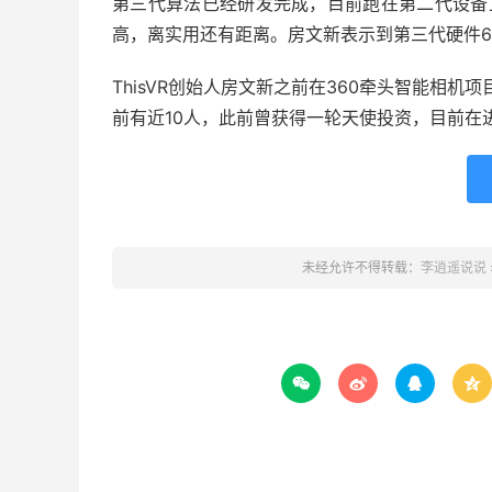
第三代算法已经研发完成，目前跑在第二代设备
高，离实用还有距离。房文新表示到第三代硬件6
ThisVR创始人房文新之前在360牵头智能相机
前有近10人，此前曾获得一轮天使投资，目前在进
未经允许不得转载：
李逍遥说说



