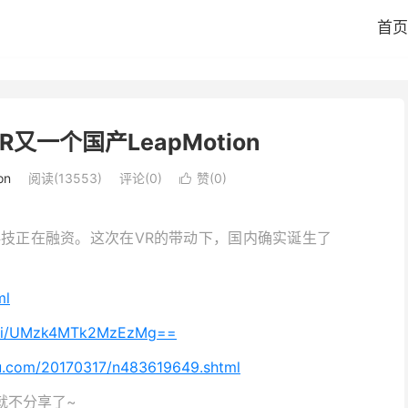
首页
R又一个国产LeapMotion
on
阅读(13553)
评论(0)
赞(
0
)

技正在融资。这次在VR的带动下，国内确实诞生了
ml
om/i/UMzk4MTk2MzEzMg==
ohu.com/20170317/n483619649.shtml
就不分享了~