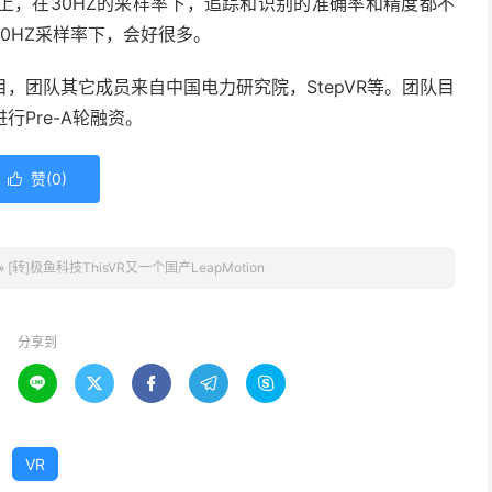
上，在30HZ的采样率下，追踪和识别的准确率和精度都不
0HZ采样率下，会好很多。
项目，团队其它成员来自中国电力研究院，StepVR等。团队目
行Pre-A轮融资。
赞(
0
)

»
[转]极鱼科技ThisVR又一个国产LeapMotion
分享到





VR