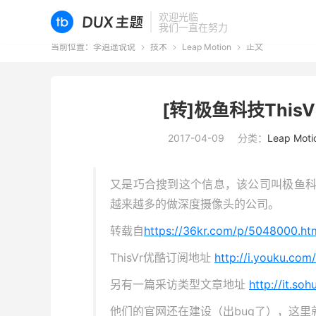
欢迎光临
我们一直在努力
当前位置：
李逍遥说说
技术
Leap Motion
正文



[转]极鱼科技ThisV
2017-04-09
分类：
Leap Moti
又是巧合搜到这个信息，该公司叫极鱼科
越来越多的做深度摄像头的公司。
转载自
https://36kr.com/p/5048000.ht
ThisVr优酷订阅地址
http://i.youku.c
另有一篇采访类型文章地址
http://it.s
他们的官网还在建设（出bug了），这里