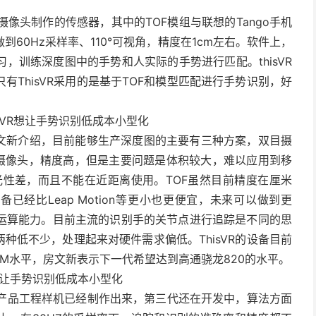
度摄像头制作的传感器，其中的TOF模组与联想的Tango手机
60Hz采样率、110°可视角，精度在1cm左右。软件上，
，训练深度图中的手势和人实际的手势进行匹配。thisVR
ThisVR采用的是基于TOF和模型匹配进行手势识别，好
房文新介绍，目前能够生产深度图的主要有三种方案，双目摄
于双目摄像头，精度高，但是主要问题是体积较大，难以应用到移
光性差，而且不能在近距离使用。TOF虽然目前精度在厘米
设备已经比Leap Motion等更小也更便宜，未来可以做到更
运算能力。目前主流的识别手的关节点进行追踪是不同的思
它两种低不少，处理起来对硬件需求偏低。ThisVR的设备目前
50M水平，房文新表示下一代希望达到高通骁龙820的水平。
二代产品工程样机已经制作出来，第三代还在开发中，算法方面