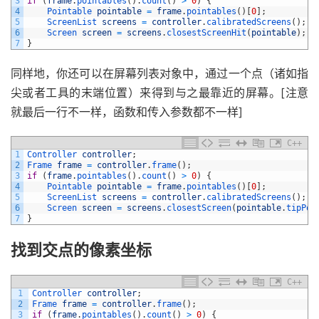
3
if
(
frame
.
pointables
(
)
.
count
(
)
>
0
)
{
4
Pointable 
pointable
=
frame
.
pointables
(
)
[
0
]
;
5
ScreenList 
screens
=
controller
.
calibratedScreens
(
)
;
6
Screen 
screen
=
screens
.
closestScreenHit
(
pointable
)
;
7
}
同样地，你还可以在屏幕列表对象中，通过一个点（诸如指
尖或者工具的末端位置）来得到与之最靠近的屏幕。[注意
就最后一行不一样，函数和传入参数都不一样]
C++
1
Controller 
controller
;
2
Frame 
frame
=
controller
.
frame
(
)
;
3
if
(
frame
.
pointables
(
)
.
count
(
)
>
0
)
{
4
Pointable 
pointable
=
frame
.
pointables
(
)
[
0
]
;
5
ScreenList 
screens
=
controller
.
calibratedScreens
(
)
;
6
Screen 
screen
=
screens
.
closestScreen
(
pointable
.
tipPos
7
}
找到交点的像素坐标
C++
1
Controller 
controller
;
2
Frame 
frame
=
controller
.
frame
(
)
;
3
if
(
frame
.
pointables
(
)
.
count
(
)
>
0
)
{