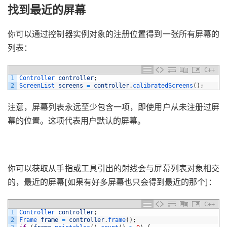
找到最近的屏幕
你可以通过控制器实例对象的注册位置得到一张所有屏幕的
列表：
C++
1
Controller 
controller
;
2
ScreenList 
screens
=
controller
.
calibratedScreens
(
)
;
注意，屏幕列表永远至少包含一项，即使用户从未注册过屏
幕的位置。这项代表用户默认的屏幕。
你可以获取从手指或工具引出的射线会与屏幕列表对象相交
的，最近的屏幕[如果有好多屏幕也只会得到最近的那个]：
C++
1
Controller 
controller
;
2
Frame 
frame
=
controller
.
frame
(
)
;