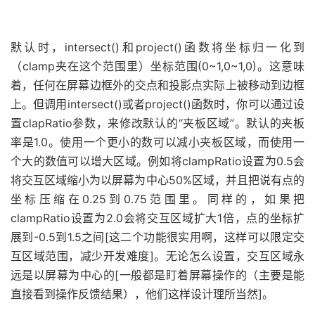
默认时，intersect()和project()函数将坐标归一化到
（clamp夹在这个范围里）坐标范围(0~1,0~1,0)。这意味
着，任何在屏幕边框外的交点和投影点实际上被移动到边框
上。但调用intersect()或者project()函数时，你可以通过设
置clapRatio参数，来修改默认的“夹板区域”。默认的夹板
率是1.0。使用一个更小的数可以减小夹板区域，而使用一
个大的数值可以增大区域。例如将clampRatio设置为0.5会
将交互区域缩小为以屏幕为中心50%区域，并且把说有点的
坐标压缩在0.25到0.75范围里。同样的，如果把
clampRatio设置为2.0会将交互区域扩大1倍，点的坐标扩
展到-0.5到1.5之间[这二个功能很实用啊，这样可以限定交
互区域范围，减少开发难度]。无论怎么设置，交互区域永
远是以屏幕为中心的[一般都是盯着屏幕操作的（主要是能
直接看到操作反馈结果），他们这样设计理所当然]。