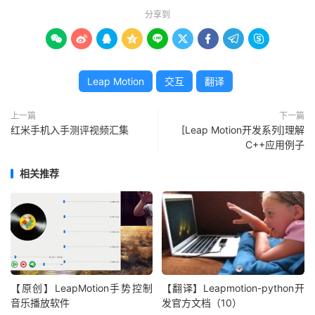
分享到









Leap Motion
交互
翻译
上一篇
下一篇
红米手机入手测评视频汇集
[Leap Motion开发系列]理解
C++应用例子
相关推荐
【原创】LeapMotion手势控制
【翻译】Leapmotion-python开
音乐播放软件
发官方文档（10）