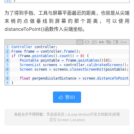
11
}
为了得到手指、工具与屏幕平面最近的距离，也就是从尖端
末梢的点做垂线到屏幕的那个距离，可以使用
distanceToPoint()函数传入尖端坐标。
C++
1
Controller 
controller
;
2
Frame 
frame
=
controller
.
frame
(
)
;
3
if
(
frame
.
pointables
(
)
.
count
(
)
>
0
)
{
4
Pointable 
pointable
=
frame
.
pointables
(
)
[
0
]
;
5
ScreenList 
screens
=
controller
.
calibratedScreens
(
)
;
6
Screen 
screen
=
screens
.
closestScreenHit
(
pointable
)
;
7
8
float
perpendicularDistance
=
screen
.
distanceToPoint
(
p
9
}
赞(
0
)

未经允许不得转载：
李逍遥说说
»
[Leap Motion开发文档翻译]屏幕
定位 Screen Location