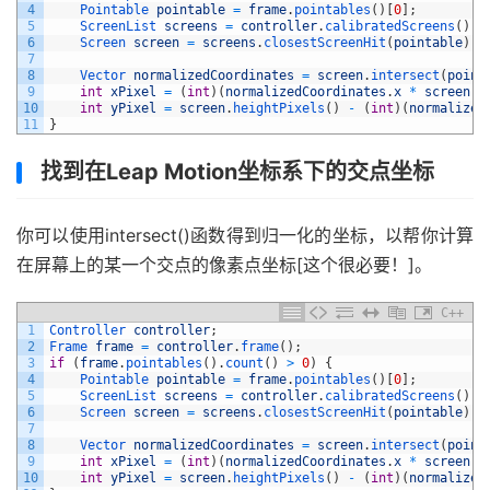
4
Pointable 
pointable
=
frame
.
pointables
(
)
[
0
]
;
5
ScreenList 
screens
=
controller
.
calibratedScreens
(
)
;
6
Screen 
screen
=
screens
.
closestScreenHit
(
pointable
)
;
7
8
Vector 
normalizedCoordinates
=
screen
.
intersect
(
point
9
int
xPixel
=
(
int
)
(
normalizedCoordinates
.
x
*
screen
.
w
10
int
yPixel
=
screen
.
heightPixels
(
)
-
(
int
)
(
normalized
11
}
找到在Leap Motion坐标系下的交点坐标
你可以使用intersect()函数得到归一化的坐标，以帮你计算
在屏幕上的某一个交点的像素点坐标[这个很必要！]。
C++
1
Controller 
controller
;
2
Frame 
frame
=
controller
.
frame
(
)
;
3
if
(
frame
.
pointables
(
)
.
count
(
)
>
0
)
{
4
Pointable 
pointable
=
frame
.
pointables
(
)
[
0
]
;
5
ScreenList 
screens
=
controller
.
calibratedScreens
(
)
;
6
Screen 
screen
=
screens
.
closestScreenHit
(
pointable
)
;
7
8
Vector 
normalizedCoordinates
=
screen
.
intersect
(
point
9
int
xPixel
=
(
int
)
(
normalizedCoordinates
.
x
*
screen
.
w
10
int
yPixel
=
screen
.
heightPixels
(
)
-
(
int
)
(
normalized