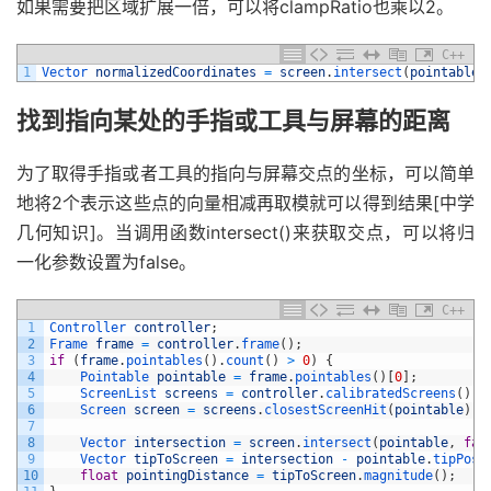
如果需要把区域扩展一倍，可以将clampRatio也乘以2。
C++
1
Vector 
normalizedCoordinates
=
screen
.
intersect
(
pointable
,
找到指向某处的手指或工具与屏幕的距离
为了取得手指或者工具的指向与屏幕交点的坐标，可以简单
地将2个表示这些点的向量相减再取模就可以得到结果[中学
几何知识]。当调用函数intersect()来获取交点，可以将归
一化参数设置为false。
C++
1
Controller 
controller
;
2
Frame 
frame
=
controller
.
frame
(
)
;
3
if
(
frame
.
pointables
(
)
.
count
(
)
>
0
)
{
4
Pointable 
pointable
=
frame
.
pointables
(
)
[
0
]
;
5
ScreenList 
screens
=
controller
.
calibratedScreens
(
)
;
6
Screen 
screen
=
screens
.
closestScreenHit
(
pointable
)
;
7
8
Vector 
intersection
=
screen
.
intersect
(
pointable
,
fal
9
Vector 
tipToScreen
=
intersection
-
pointable
.
tipPosi
10
float
pointingDistance
=
tipToScreen
.
magnitude
(
)
;